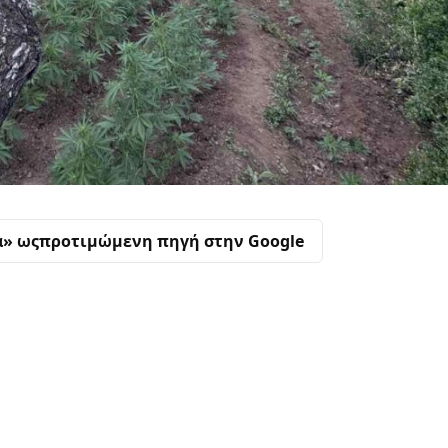
α» ως
προτιμώμενη πηγή στην Google