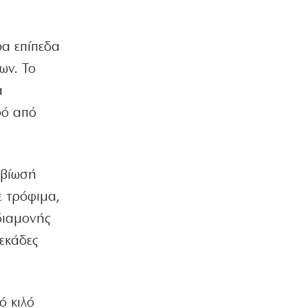
πισίνα beach bar
9|08|2026 | 9:40
ρα επίπεδα
ΟΙΚΟΝΟΜΙΑ
Πρόστιμα POS: Τι ισχύει με τους
ων. Το
ελέγχους και τα όρια της ΑΑΔΕ
α
9|08|2026 | 9:30
ρό από
ΕΛΛΑΔΑ
Προσάραξη ιστιοφόρου στην
Αντικέρου: Σώθηκε Γερμανός
τουρίστας
αβίωσή
9|08|2026 | 9:20
ε τρόφιμα,
ΕΛΛΑΔΑ
διαμονής
Αρνητικό το αλκοτέστ του Γερμανού
οδηγού στο σοβαρό τροχαίο με τη
εκάδες
ΔΙΑΣ
9|08|2026 | 9:10
ΚΟΣΜΟΣ
ό κιλό