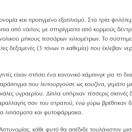
ονομία και προηγμένο εξοπλισμό. Στα τρία ψηλότε
ήπια από νάιλον, με στηρίγματα από κορμούς δέντρ
υνολικού μήκους τεσσάρων χιλιομέτρων. Το σύστημ
ες δεξαμενές (3 τόνων η καθεμία) που έκλεβαν νε
γητές είχαν στήσει ένα κανονικό κάμπινγκ για τη δι
παράπηγμα που λειτουργούσε ως κουζίνα, γεμάτο μ
φιάλες υγραερίου. Δίπλα υπήρχαν τέσσερις σκηνές 
αραλλαγής σαν του στρατού, ενώ γύρω βρέθηκαν δ
ένα λιπάσματα και φυτοφάρμακα.
 Αστυνομίας, κάθε φυτό θα απέδιδε τουλάχιστον μισ