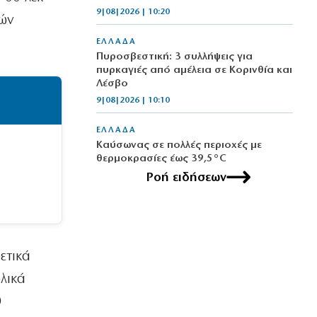
9|08|2026 | 10:20
κών
ΕΛΛΑΔΑ
Πυροσβεστική: 3 συλλήψεις για
πυρκαγιές από αμέλεια σε Κορινθία και
Λέσβο
9|08|2026 | 10:10
ΕΛΛΑΔΑ
Καύσωνας σε πολλές περιοχές με
θερμοκρασίες έως 39,5°C
9|08|2026 | 10:00
Ροή ειδήσεων
ΚΟΣΜΟΣ
Φιντάν: Αμυντική συμφωνία στα
πρότυπα του ΝΑΤΟ από Τουρκία,
Σαουδική Αραβία και Πακιστάν
ετικά
9|08|2026 | 9:50
λικά
ΕΛΛΑΔΑ
0
Πάρος: 4χρονο αγόρι πνίγηκε σε