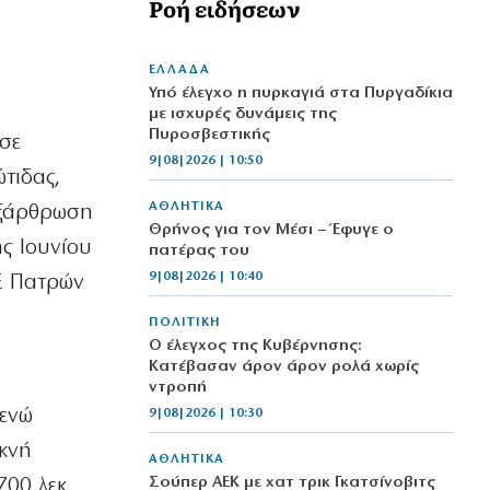
Ροή ειδήσεων
ΕΛΛΑΔΑ
Υπό έλεγχο η πυρκαγιά στα Πυργαδίκια
με ισχυρές δυνάμεις της
Πυροσβεστικής
σε
9|08|2026 | 10:50
τιδας,
ΑΘΛΗΤΙΚΑ
εξάρθρωση
Θρήνος για τον Μέσι – Έφυγε ο
ς Ιουνίου
πατέρας του
9|08|2026 | 10:40
ΚΕ Πατρών
ΠΟΛΙΤΙΚΗ
Ο έλεγχος της Κυβέρνησης:
Κατέβασαν άρον άρον ρολά χωρίς
ντροπή
 ενώ
9|08|2026 | 10:30
κνή
ΑΘΛΗΤΙΚΑ
Σούπερ ΑΕΚ με χατ τρικ Γκατσίνοβιτς
700 λεκ