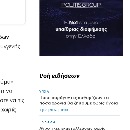
άδων
συγγενής
Ροή ειδήσεων
αύμα»
ση να
ΥΓΕΙΑ
Ποιοι παράγοντες καθορίζουν τα
στε να τις
πόσα χρόνια θα ζήσουμε χωρίς άνοια
 χωρίς
7|08|2026 | 0:00
ΕΛΛΑΔΑ
Αγροτικές εκμεταλλεύσεις χωρίς