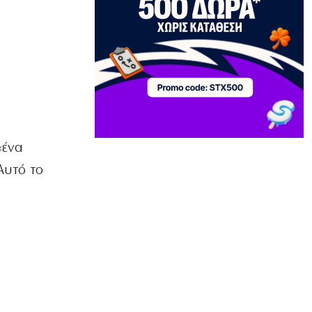
Όλα για όλα για την ανατροπή ο ΠΑΟΚ
6|08|2026 | 22:47
ΚΟΣΜΟΣ
Ιστορική επίσκεψη Ζελένσκι στη
Σερβία
6|08|2026 | 22:40
ΠΟΛΙΤΙΣΜΟΣ
Αγιον Ορος: Εικαστικό ταξίδι σιωπής
ένα
και πίστης
6|08|2026 | 22:30
Αυτό το
ΕΛΛΑΔΑ
Χαλκιδική: Νεκρός 69χρονος στην
παραλία Σίβηρη
6|08|2026 | 22:25
ΑΘΛΗΤΙΚΑ
UEFA: Διατηρεί το μποϊκοτάζ στα
Παγκόσμια Κύπελλα