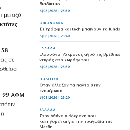
διαδίκτυο
ς
6|08|2026 | 23:50
ι μεταξύ
ΟΙΚΟΝΟΜΙΑ
οκτήτες
Σε τρόφιμα και tech μπαίνουν τα funds
6|08|2026 | 23:40
ΕΛΛΑΔΑ
 58
Ελασσόνα: 75χρονος αγρότης βρέθηκε
εις σε
νεκρός στο χωράφι του
6|08|2026 | 23:30
εσθείσα
ΠΟΛΙΤΙΚΗ
Όταν άλλαξαν τα πάντα στην
ενημέρωση
τα 99 ΑΦΜ
6|08|2026 | 23:20
ατόπιν
ΕΛΛΑΔΑ
 η
Στην Αθήνα η 46χρονη που
κατηγορείται για την τραγωδία της
Marfin