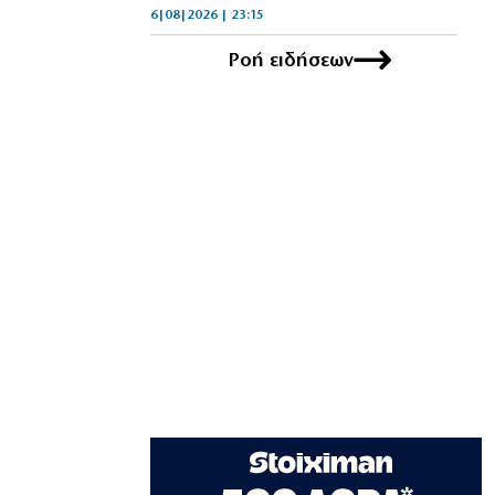
6|08|2026 | 23:15
Ροή ειδήσεων
ΟΙΚΟΝΟΜΙΑ
Delivery: Γιατί το αφορολόγητο στα
φιλοδωρήματα δεν αρκεί – Τι ζητούν οι
διανομείς (βίντεο)
6|08|2026 | 23:10
ΑΘΛΗΤΙΚΑ
Ο Ορτέγκα αποχαιρέτησε τον
Ολυμπιακό και υπογράφει στη Ρίβερ
Πλέιτ
6|08|2026 | 23:00
ΕΛΛΑΔΑ
ΟΛΘ: Νέα επένδυση σε σύγχρονο
εξοπλισμό – 8 νέα Straddle Carriers
στο λιμάνι
6|08|2026 | 22:50
ΑΘΛΗΤΙΚΑ