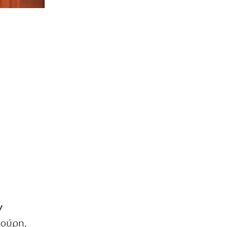
ν
λούρη,