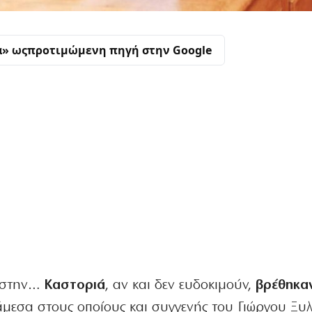
α» ως
προτιμώμενη πηγή στην Google
στην…
Καστοριά
, αν και δεν ευδοκιμούν,
βρέθηκα
μεσα στους οποίους και συγγενής του Γιώργου Ξυ