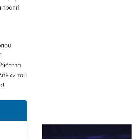
πιτροπή
όπου
ύ
ιδιότητα
λήλων του
ο!