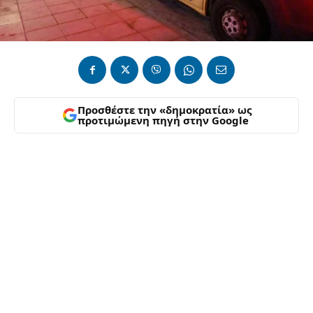
Προσθέστε την «δημοκρατία» ως
προτιμώμενη πηγή στην Google