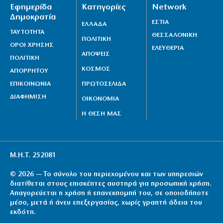
Εφημερίδα
Κατηγορίες
Network
Δημοκρατία
ΕΣΤΙΑ
ΕΛΛΑΔΑ
ΤΑΥΤΟΤΗΤΑ
ΘΕΣΣΑΛΟΝΙΚΗ
ΠΟΛΙΤΙΚΗ
ΟΡΟΙ ΧΡΗΣΗΣ
ΕΛΕΥΘΕΡΙΑ
ΑΠΟΨΕΙΣ
ΠΟΛΙΤΙΚΗ
ΚΟΣΜΟΣ
ΑΠΟΡΡΗΤΟΥ
ΕΠΙΚΟΙΝΩΝΙΑ
ΠΡΩΤΟΣΕΛΙΔΑ
ΔΙΑΦΗΜΙΣΗ
ΟΙΚΟΝΟΜΙΑ
Η ΘΕΣΗ ΜΑΣ
Μ.Η.Τ. 252081
© 2026 — Το σύνολο του περιεχομένου και των υπηρεσιών
διατίθεται στους επισκέπτες αυστηρά για προσωπική χρήση.
Απαγορεύεται η χρήση ή επανεκπομπή του, σε οποιοδήποτε
μέσο, μετά ή άνευ επεξεργασίας, χωρίς γραπτή άδεια του
εκδότη.