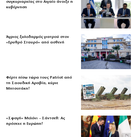
συγκυριαρχίας στο Αιγαίο άνοιξε η
κυβέρνηση
Άγριος ξυλοδαρμός γιατρού στον
«Ερυθρό Σταυρό» από ασθενή
Φέρτε πίσω τώρα τους Patriot από
τη Σαουδική Αραβία, κύριε
Μητσοτάκη!
«Σφαγή» Μελόνι – Σάντσεθ: Ας
πρόσεχε η Ευρώπη!