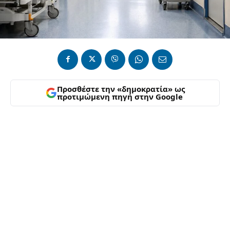
Προσθέστε την «δημοκρατία» ως
προτιμώμενη πηγή στην Google