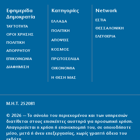
Εφημερίδα
Κατηγορίες
Network
Δημοκρατία
ΕΣΤΙΑ
ΕΛΛΑΔΑ
ΤΑΥΤΟΤΗΤΑ
ΘΕΣΣΑΛΟΝΙΚΗ
ΠΟΛΙΤΙΚΗ
ΟΡΟΙ ΧΡΗΣΗΣ
ΕΛΕΥΘΕΡΙΑ
ΑΠΟΨΕΙΣ
ΠΟΛΙΤΙΚΗ
ΚΟΣΜΟΣ
ΑΠΟΡΡΗΤΟΥ
ΕΠΙΚΟΙΝΩΝΙΑ
ΠΡΩΤΟΣΕΛΙΔΑ
ΔΙΑΦΗΜΙΣΗ
ΟΙΚΟΝΟΜΙΑ
Η ΘΕΣΗ ΜΑΣ
Μ.Η.Τ. 252081
© 2026 — Το σύνολο του περιεχομένου και των υπηρεσιών
διατίθεται στους επισκέπτες αυστηρά για προσωπική χρήση.
Απαγορεύεται η χρήση ή επανεκπομπή του, σε οποιοδήποτε
μέσο, μετά ή άνευ επεξεργασίας, χωρίς γραπτή άδεια του
εκδότη.