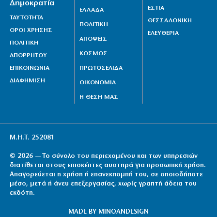
Δημοκρατία
ΕΣΤΙΑ
ΕΛΛΑΔΑ
ΤΑΥΤΟΤΗΤΑ
ΘΕΣΣΑΛΟΝΙΚΗ
ΠΟΛΙΤΙΚΗ
ΟΡΟΙ ΧΡΗΣΗΣ
ΕΛΕΥΘΕΡΙΑ
ΑΠΟΨΕΙΣ
ΠΟΛΙΤΙΚΗ
ΚΟΣΜΟΣ
ΑΠΟΡΡΗΤΟΥ
ΕΠΙΚΟΙΝΩΝΙΑ
ΠΡΩΤΟΣΕΛΙΔΑ
ΔΙΑΦΗΜΙΣΗ
ΟΙΚΟΝΟΜΙΑ
Η ΘΕΣΗ ΜΑΣ
Μ.Η.Τ. 252081
© 2026 — Το σύνολο του περιεχομένου και των υπηρεσιών
διατίθεται στους επισκέπτες αυστηρά για προσωπική χρήση.
Απαγορεύεται η χρήση ή επανεκπομπή του, σε οποιοδήποτε
μέσο, μετά ή άνευ επεξεργασίας, χωρίς γραπτή άδεια του
εκδότη.
MADE BY
MINOANDESIGN