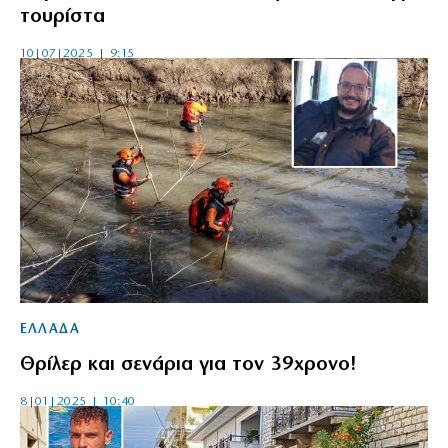
τουρίστα
10|07|2025 | 9:15
ΕΛΛΑΔΑ
Θρίλερ και σενάρια για τον 39χρονο!
8|01|2025 | 10:40