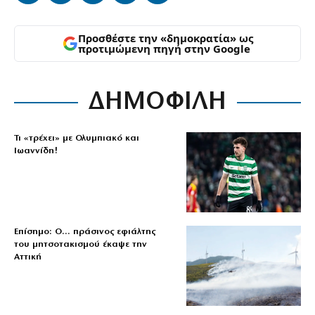
Προσθέστε την «δημοκρατία» ως
προτιμώμενη πηγή στην Google
ΔΗΜΟΦΙΛΗ
Τι «τρέχει» με Ολυμπιακό και
Ιωαννίδη!
Επίσημο: Ο… πράσινος εφιάλτης
του μητσοτακισμού έκαψε την
Αττική