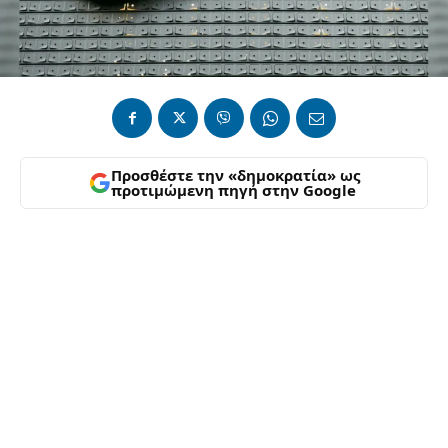
Προσθέστε την «δημοκρατία» ως
προτιμώμενη πηγή στην Google