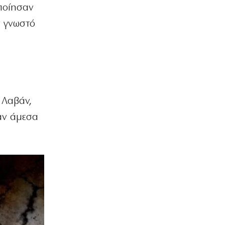
ποίησαν
ν γνωστό
 Λαβάν,
καν άμεσα