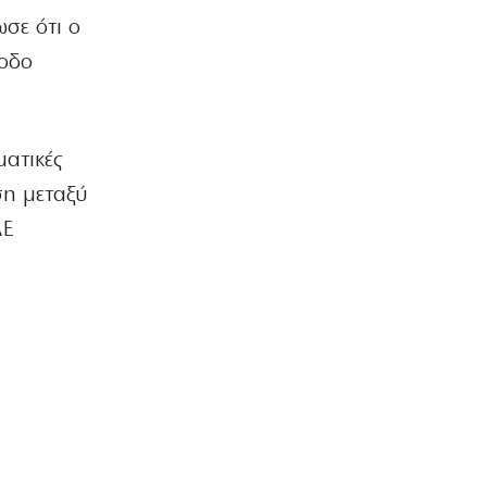
σε ότι ο
ίοδο
ματικές
ση μεταξύ
ΑΕ