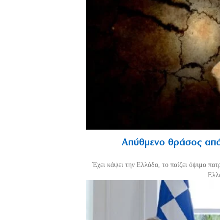
Απύθμενο θράσος από
Έχει κάψει την Ελλάδα, το παίζει όψιμα πατ
Ελλά