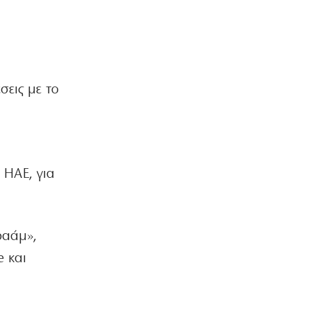
σεις με το
 ΗΑΕ, για
ραάμ»,
e και