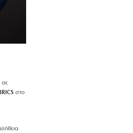
 σε
BRICS
στο
αλήθεια