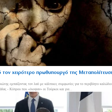
 τον χειρότερο πρωθυπουργό της Μεταπολίτευσ
ριώτης εμπαίζοντας τον λαό με κάλπικες συμφωνίες για το περιβόητο καλώδι
δας - Κύπρου που «έκοψαν» οι Τούρκοι και για...