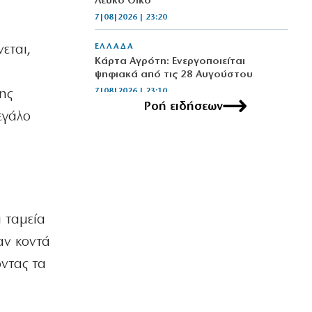
Λευκό Οίκο
7|08|2026 | 23:20
ΕΛΛΑΔΑ
εται,
Κάρτα Αγρότη: Ενεργοποιείται
ψηφιακά από τις 28 Αυγούστου
7|08|2026 | 23:10
της
Ροή ειδήσεων
εγάλο
ΠΟΛΙΤΙΣΜΟΣ
Τα χάλκινα του Μάρκοβιτς
ξεσηκώνουν την Ιερισσό
7|08|2026 | 23:00
ΕΛΛΑΔΑ
Σύλληψη τριών ατόμων για εισαγωγή
 ταμεία
και διακίνηση 18 κιλών SKUNK
7|08|2026 | 22:50
αν κοντά
οντας τα
ΟΙΚΟΝΟΜΙΑ
Γιατί η Ευρώπη παραμένει ευάλωτη στο
φυσικό αέριο