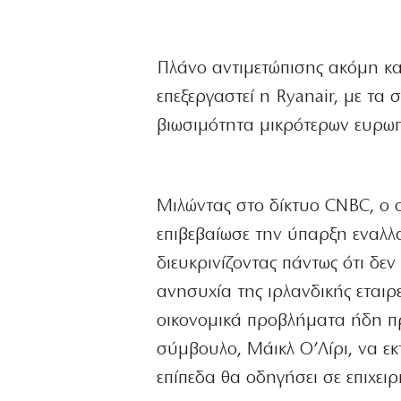
Πλάνο αντιμετώπισης ακόμη και 
επεξεργαστεί η Ryanair, με τα
βιωσιμότητα μικρότερων ευρωπ
Μιλώντας στο δίκτυο CNBC, ο ο
επιβεβαίωσε την ύπαρξη εναλλ
διευκρινίζοντας πάντως ότι δε
ανησυχία της ιρλανδικής εταιρ
οικονομικά προβλήματα ήδη πρ
σύμβουλο, Μάικλ Ο’Λίρι, να ε
επίπεδα θα οδηγήσει σε επιχειρ