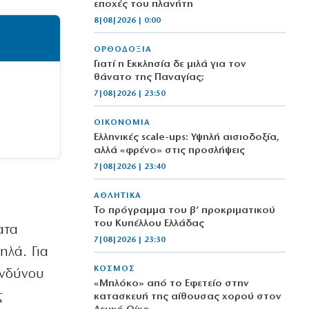
εποχές του πλανήτη
8|08|2026 | 0:00
ΟΡΘΟΔΟΞΙΑ
Γιατί η Εκκλησία δε μιλά για τον
θάνατο της Παναγίας;
7|08|2026 | 23:50
ΟΙΚΟΝΟΜΙΑ
Ελληνικές scale-ups: Υψηλή αισιοδοξία,
αλλά «φρένο» στις προσλήψεις
7|08|2026 | 23:40
ΑΘΛΗΤΙΚΑ
Το πρόγραμμα του β’ προκριματικού
του Κυπέλλου Ελλάδας
ατα
7|08|2026 | 23:30
ηλά. Για
ΚΟΣΜΟΣ
ινδύνου
«Μπλόκο» από το Εφετείο στην
ς
κατασκευή της αίθουσας χορού στον