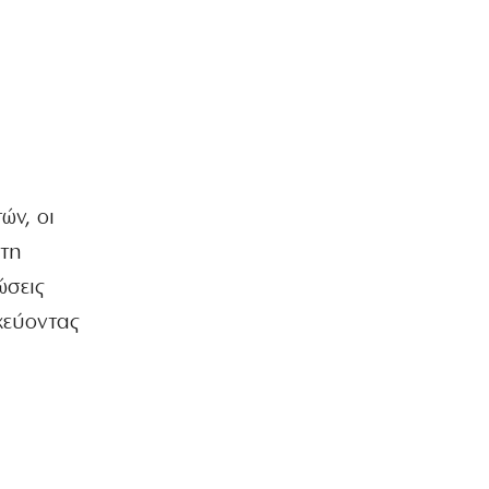
7|08|2026 | 22:15
ΑΘΛΗΤΙΚΑ
Ολυμπιακός: Έγινε «ερυθρολεύκος» ο
γιος του Ζιοβάνι
7|08|2026 | 22:10
ΕΛΛΑΔΑ
Μαρούσι: Συνελήφθη 35χρονος με
ών, οι
ναρκωτικά σε προαύλιο σχολείου
7|08|2026 | 21:50
 τη
ώσεις
ΟΙΚΟΝΟΜΙΑ
«Χαστούκι» ΟΟΣΑ στην κυβέρνηση:
χεύοντας
Τελευταία η Ελλάδα στο εισόδημα
7|08|2026 | 21:40
ΕΛΛΑΔΑ
Πάνω από 1.500 έλεγχοι σε 300
παραλίες – Χαλκιδική: Ρεκόρ
αυθαιρεσιών!