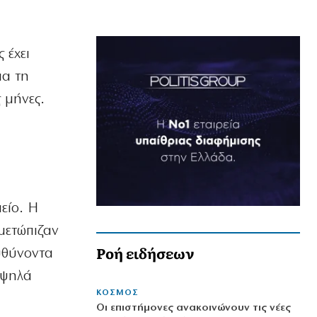
 έχει
ια τη
 μήνες.
είο. Η
ιμετώπιζαν
Ροή ειδήσεων
υθύνοντα
υψηλά
ΚΟΣΜΟΣ
Οι επιστήμονες ανακοινώνουν τις νέες