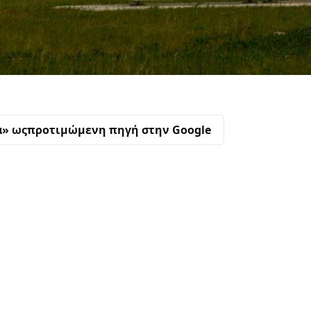
α» ως
προτιμώμενη πηγή στην Google