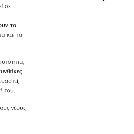
Delivery: Γιατί το αφορολόγητο στα
ί σε
φιλοδωρήματα δεν αρκεί – Τι ζητούν οι
διανομείς (βίντεο)
6|08|2026 | 23:10
ουν το
μα και τα
ΑΘΛΗΤΙΚΑ
Ο Ορτέγκα αποχαιρέτησε τον
Ολυμπιακό και υπογράφει στη Ρίβερ
Πλέιτ
αυτότητα,
6|08|2026 | 23:00
συνθήκες
ΕΛΛΑΔΑ
ΟΛΘ: Νέα επένδυση σε σύγχρονο
ευαστεί,
εξοπλισμό – 8 νέα Straddle Carriers
ή του.
στο λιμάνι
6|08|2026 | 22:50
ους νέους
ΑΘΛΗΤΙΚΑ
Όλα για όλα για την ανατροπή ο ΠΑΟΚ
6|08|2026 | 22:47