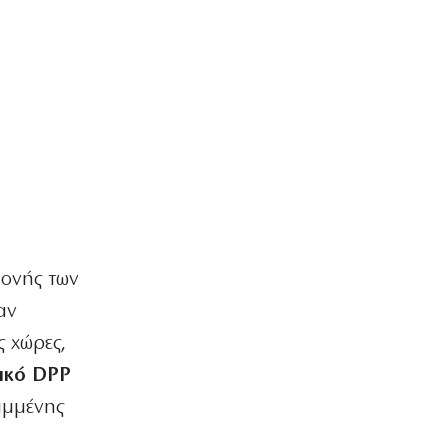
ΚΟΣΜΟΣ
Ιστορική επίσκεψη Ζελένσκι στη
Σερβία
6|08|2026 | 22:40
ΠΟΛΙΤΙΣΜΟΣ
Αγιον Ορος: Εικαστικό ταξίδι σιωπής
και πίστης
6|08|2026 | 22:30
ΕΛΛΑΔΑ
Χαλκιδική: Νεκρός 69χρονος στην
παραλία Σίβηρη
μονής των
6|08|2026 | 22:25
αν
ΑΘΛΗΤΙΚΑ
 χώρες,
UEFA: Διατηρεί το μποϊκοτάζ στα
Παγκόσμια Κύπελλα
τικό DPP
6|08|2026 | 22:20
αμμένης
ΟΙΚΟΝΟΜΙΑ