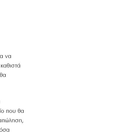
6|08|2026 | 21:40
ΚΟΣΜΟΣ
Ιταλία όπως… Μυστράς: 50χρονος
έπαιρνε τη σύνταξη της νεκρής
μητέρας του
6|08|2026 | 21:35
ΠΟΛΙΤΙΣΜΟΣ
ια να
«Χάσαμε τη θεία Στοπ»: Μια θεία, ένας
θάνατος, αμέτρητα αδιέξοδα
 καθιστά
6|08|2026 | 21:30
 θα
ΑΠΟΨΕΙΣ
Η αλήθεια για τη σχέση Βαρβιτσιώτη –
Μητσοτάκη
α
6|08|2026 | 21:26
ίο που θα
ΟΙΚΟΝΟΜΙΑ
ταπώληση,
Με μισθούς Βαλκανίων και τιμές
δυτικής Ευρώπης!
πόσα