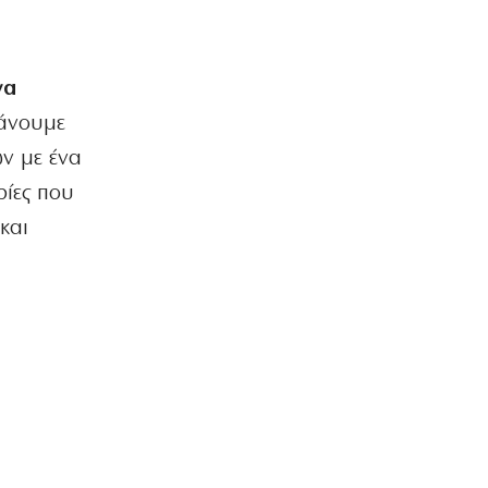
Aκριβαίνει γάλα και φέτα
6|08|2026 | 22:10
ΠΟΛΙΤΙΣΜΟΣ
να
Επίδαυρος: Η «Μήδεια» συναντά την…
κάνουμε
Τεχνητή Νοημοσύνη
6|08|2026 | 22:00
ν με ένα
ρίες που
ΑΘΛΗΤΙΚΑ
Έρχεται ο Σαββίδης και φέρνει…
και
«μπαμ» στον ΠΑΟΚ!
6|08|2026 | 21:55
ΚΟΣΜΟΣ
Reuters: Ανησυχία στις ΗΠΑ για
αστάθεια στη Μέση Ανατολή
6|08|2026 | 21:50
ΕΛΛΑΔΑ
Επτά μήνες ανενεργά τα νέα
αεροπλάνα της Πυροσβεστικής