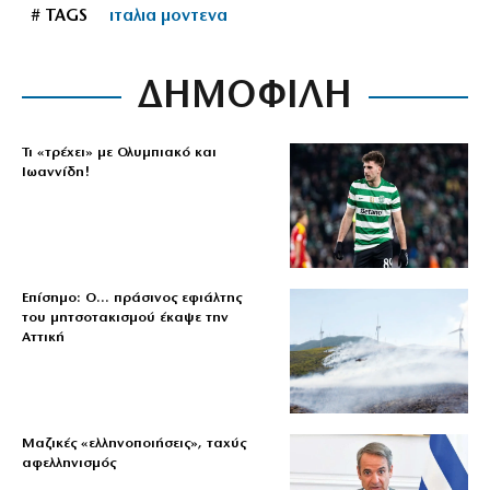
# TAGS
ιταλια μοντενα
ΔΗΜΟΦΙΛΗ
Τι «τρέχει» με Ολυμπιακό και
Ιωαννίδη!
Επίσημο: Ο… πράσινος εφιάλτης
του μητσοτακισμού έκαψε την
Αττική
Μαζικές «ελληνοποιήσεις», ταχύς
αφελληνισμός