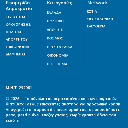
Εφημερίδα
Κατηγορίες
Network
Δημοκρατία
ΕΣΤΙΑ
ΕΛΛΑΔΑ
ΤΑΥΤΟΤΗΤΑ
ΘΕΣΣΑΛΟΝΙΚΗ
ΠΟΛΙΤΙΚΗ
ΟΡΟΙ ΧΡΗΣΗΣ
ΕΛΕΥΘΕΡΙΑ
ΑΠΟΨΕΙΣ
ΠΟΛΙΤΙΚΗ
ΚΟΣΜΟΣ
ΑΠΟΡΡΗΤΟΥ
ΕΠΙΚΟΙΝΩΝΙΑ
ΠΡΩΤΟΣΕΛΙΔΑ
ΔΙΑΦΗΜΙΣΗ
ΟΙΚΟΝΟΜΙΑ
Η ΘΕΣΗ ΜΑΣ
Μ.Η.Τ. 252081
© 2026 — Το σύνολο του περιεχομένου και των υπηρεσιών
διατίθεται στους επισκέπτες αυστηρά για προσωπική χρήση.
Απαγορεύεται η χρήση ή επανεκπομπή του, σε οποιοδήποτε
μέσο, μετά ή άνευ επεξεργασίας, χωρίς γραπτή άδεια του
εκδότη.