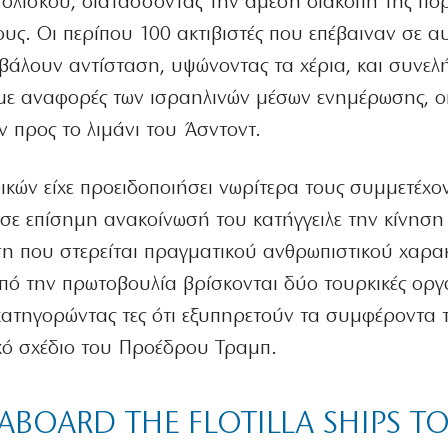
ολίσκου, διατάσσοντας την άμεση διακοπή της πορ
υς. Οι περίπου 100 ακτιβιστές που επέβαιναν σε α
άλουν αντίσταση, υψώνοντας τα χέρια, και συνε
με αναφορές των ισραηλινών μέσων ενημέρωσης, ο
 προς το λιμάνι του Άσντοντ.
ικών είχε προειδοποιήσει νωρίτερα τους συμμετέχο
σε επίσημη ανακοίνωσή του κατήγγειλε την κίνηση
η που στερείται πραγματικού ανθρωπιστικού χαρα
από την πρωτοβουλία βρίσκονται δύο τουρκικές οργ
κατηγορώντας τες ότι εξυπηρετούν τα συμφέροντα 
κό σχέδιο του Προέδρου Τραμπ.
ABOARD THE FLOTILLA SHIPS T