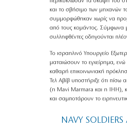
περικύκλωσαν τα σκάφη του στ
και το σβήσιμο των μηχανών το
συμμορφώθηκαν χωρίς να προβ
από τους κομάντος. Σύμφωνα 
συλληφθέντες οδηγούνται πλέον
Το ισραηλινό Υπουργείο Εξωτερ
ματαιώσουν το εγχείρημα, ενώ 
καθαρή επικοινωνιακή πρόκλησ
Τελ Αβίβ υποστήριξε ότι πίσω 
(η Mavi Marmara και η IHH), 
και σαμποτάρουν το ειρηνευτι
NAVY SOLDIERS 