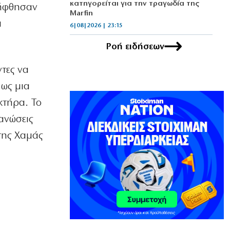
κατηγορείται για την τραγωδία της
λήφθησαν
Marfin
ι
6|08|2026 | 23:15
Ροή ειδήσεων
ΟΙΚΟΝΟΜΙΑ
Delivery: Γιατί το αφορολόγητο στα
φιλοδωρήματα δεν αρκεί – Τι ζητούν οι
ντες να
διανομείς (βίντεο)
 ως μια
6|08|2026 | 23:10
κτήρα. Το
ΑΘΛΗΤΙΚΑ
ανώσεις
Ο Ορτέγκα αποχαιρέτησε τον
Ολυμπιακό και υπογράφει στη Ρίβερ
της Χαμάς
Πλέιτ
6|08|2026 | 23:00
ΕΛΛΑΔΑ
ΟΛΘ: Νέα επένδυση σε σύγχρονο
εξοπλισμό – 8 νέα Straddle Carriers
στο λιμάνι
6|08|2026 | 22:50