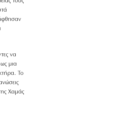
είας τους
υτά
ΕΛΛΑΔΑ
Επτά μήνες ανενεργά τα νέα
λήφθησαν
αεροπλάνα της Πυροσβεστικής
ι
6|08|2026 | 21:40
ΚΟΣΜΟΣ
Ιταλία όπως… Μυστράς: 50χρονος
έπαιρνε τη σύνταξη της νεκρής
ντες να
μητέρας του
 ως μια
6|08|2026 | 21:35
κτήρα. Το
ΠΟΛΙΤΙΣΜΟΣ
ανώσεις
«Χάσαμε τη θεία Στοπ»: Μια θεία, ένας
θάνατος, αμέτρητα αδιέξοδα
της Χαμάς
6|08|2026 | 21:30
ΑΠΟΨΕΙΣ
Η αλήθεια για τη σχέση Βαρβιτσιώτη –
O
Μητσοτάκη
6|08|2026 | 21:26