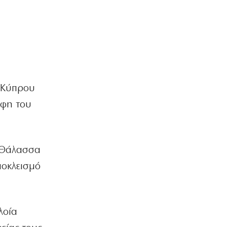
Παγκόσμια Κύπελλα
6|08|2026 | 22:20
ΟΙΚΟΝΟΜΙΑ
Aκριβαίνει γάλα και φέτα
6|08|2026 | 22:10
ΠΟΛΙΤΙΣΜΟΣ
ς Κύπρου
Επίδαυρος: Η «Μήδεια» συναντά την…
άφη του
Τεχνητή Νοημοσύνη
6|08|2026 | 22:00
ΑΘΛΗΤΙΚΑ
η Θάλασσα
Έρχεται ο Σαββίδης και φέρνει…
«μπαμ» στον ΠΑΟΚ!
ποκλεισμό
6|08|2026 | 21:55
ΚΟΣΜΟΣ
Reuters: Ανησυχία στις ΗΠΑ για
λοία
αστάθεια στη Μέση Ανατολή
6|08|2026 | 21:50