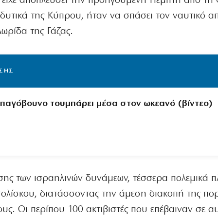
α είχε αποπλεύσει την προηγούμενη Πέμπτη από τ
δυτικά της Κύπρου, ήταν να σπάσει τον ναυτικό α
Λωρίδα της Γάζας.
ΙΣΗΣ
ο παγόβουνο τουμπάρει μέσα στον ωκεανό (βίντεο)
σης των ισραηλινών δυνάμεων, τέσσερα πολεμικά π
ολίσκου, διατάσσοντας την άμεση διακοπή της πορ
υς. Οι περίπου 100 ακτιβιστές που επέβαιναν σε α