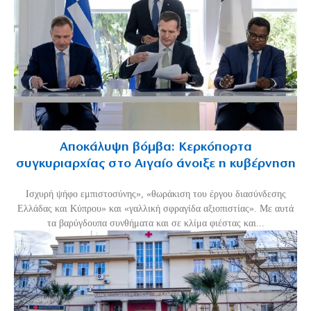
Αποκάλυψη βόμβα: Κερκόπορτα
συγκυριαρχίας στο Αιγαίο άνοιξε η κυβέρνηση
Ισχυρή ψήφο εμπιστοσύνης», «θωράκιση του έργου διασύνδεσης
Ελλάδας και Κύπρου» και «γαλλική σφραγίδα αξιοπιστίας». Με αυτά
τα βαρύγδουπα συνθήματα και σε κλίμα φιέστας και...