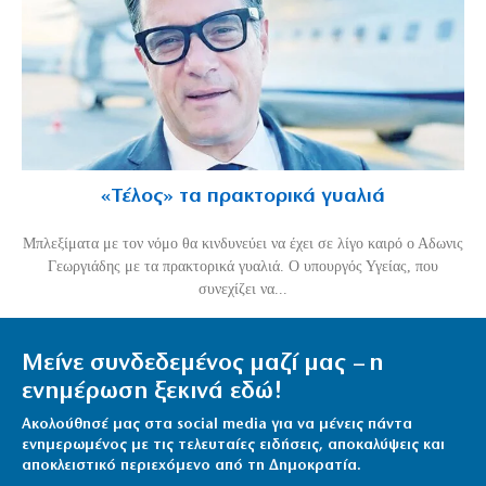
«Τέλος» τα πρακτορικά γυαλιά
Μπλεξίματα με τον νόμο θα κινδυνεύει να έχει σε λίγο καιρό ο Αδωνις
Γεωργιάδης με τα πρακτορικά γυαλιά. Ο υπουργός Υγείας, που
συνεχίζει να...
Μείνε συνδεδεμένος μαζί μας – η
ενημέρωση ξεκινά εδώ!
Ακολούθησέ μας στα social media για να μένεις πάντα
ενημερωμένος με τις τελευταίες ειδήσεις, αποκαλύψεις και
αποκλειστικό περιεχόμενο από τη Δημοκρατία.