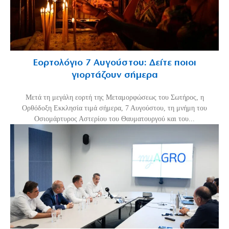
Εορτολόγιο 7 Αυγούστου: Δείτε ποιοι
γιορτάζουν σήμερα
Μετά τη μεγάλη εορτή της Μεταμορφώσεως του Σωτήρος, η
Ορθόδοξη Εκκλησία τιμά σήμερα, 7 Αυγούστου, τη μνήμη του
Οσιομάρτυρος Αστερίου του Θαυματουργού και του...