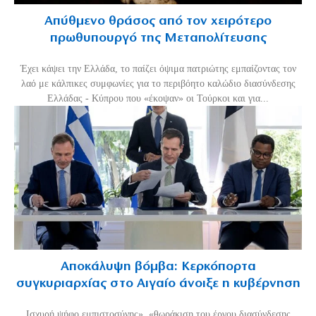
Απύθμενο θράσος από τον χειρότερο
πρωθυπουργό της Μεταπολίτευσης
Έχει κάψει την Ελλάδα, το παίζει όψιμα πατριώτης εμπαίζοντας τον
λαό με κάλπικες συμφωνίες για το περιβόητο καλώδιο διασύνδεσης
Ελλάδας - Κύπρου που «έκοψαν» οι Τούρκοι και για...
Αποκάλυψη βόμβα: Κερκόπορτα
συγκυριαρχίας στο Αιγαίο άνοιξε η κυβέρνηση
Ισχυρή ψήφο εμπιστοσύνης», «θωράκιση του έργου διασύνδεσης