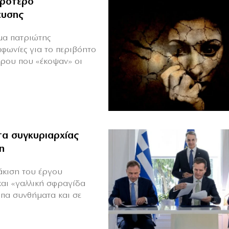
ιρότερο
ευσης
ιμα πατριώτης
μφωνίες για το περιβόητο
πρου που «έκοψαν» οι
α συγκυριαρχίας
η
άκιση του έργου
και «γαλλική σφραγίδα
υπα συνθήματα και σε