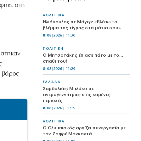
άφηκε στη
ΑΘΛΗΤΙΚΑ
Ηλιόπουλος σε Μάγερ: «Βλέπω το
βλέμμα της τίγρης στα μάτια σου»
8|08|2026 | 11:30
ΠΟΛΙΤΙΚΗ
άστηκαν
Ο Μητσοτάκης έπιασε πάτο με το…
σπαθί του!
ς
8|08|2026 | 11:29
 βάρος
ΕΛΛΑΔΑ
Χαρδαλιάς: Μπλόκο σε
ανεμογεννήτριες στις καμένες
περιοχές
8|08|2026 | 11:15
ΑΘΛΗΤΙΚΑ
Ο Ολυμπιακός αρχίζει συνεργασία με
τον Ζοφρέ Μονκαντά