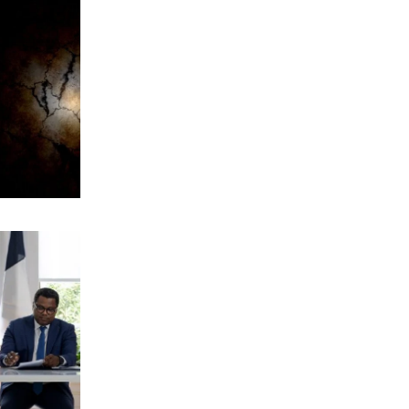
ΚΟΣΜΟΣ
… Οι «νέες εποχές»
8|08|2026 | 0:00
ΟΡΘΟΔΟΞΙΑ
Γιατί η Εκκλησία δε μιλά για τον
θάνατο της Παναγίας;
7|08|2026 | 23:50
ΟΙΚΟΝΟΜΙΑ
Ελληνικές scale-ups: Υψηλή αισιοδοξία,
αλλά «φρένο» στις προσλήψεις
7|08|2026 | 23:40
ΑΘΛΗΤΙΚΑ
Το πρόγραμμα του β’ προκριματικού
του Κυπέλλου Ελλάδας
7|08|2026 | 23:30
ΚΟΣΜΟΣ
«Μπλόκο» από το Εφετείο στην