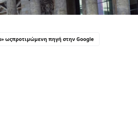
α» ως
προτιμώμενη πηγή στην Google