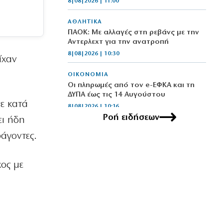
8|08|2026 | 11:00
ΑΘΛΗΤΙΚΑ
ΠΑΟΚ: Με αλλαγές στη ρεβάνς με την
Αντερλεχτ για την ανατροπή
8|08|2026 | 10:30
ίχαν
ΟΙΚΟΝΟΜΙΑ
Οι πληρωμές από τον e-ΕΦΚΑ και τη
ΔΥΠΑ έως τις 14 Αυγούστου
σε κατά
8|08|2026 | 10:16
Ροή ειδήσεων
ει ήδη
ΑΘΛΗΤΙΚΑ
άγοντες.
Προκρίνονται και οι τρεις αν
«ματώσουν»!
8|08|2026 | 10:00
χος με
ΕΛΛΑΔΑ
Μυστράς: «Δεν είχε οικονομικό
κίνητρο ο 55χρονος με τον
καταψύκτη» – (βίντεο)
8|08|2026 | 9:57