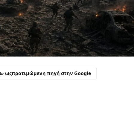
α» ως
προτιμώμενη πηγή στην Google