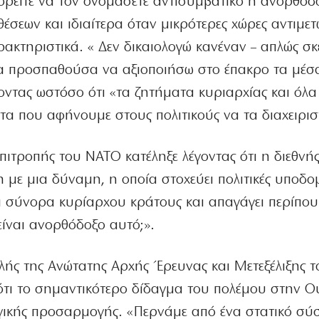
ρείτε να τον ονομάσετε αντισυμβατικό ή ανορθόδο
έσεων και ιδιαίτερα όταν μικρότερες χώρες αντιμε
ρακτηριστικά. « Δεν δικαιολογώ κανέναν – απλώς σ
θα προσπαθούσα να αξιοποιήσω στο έπακρο τα μέσ
οντας ωστόσο ότι «τα ζητήματα κυριαρχίας και όλα
τα που αφήνουμε στους πολιτικούς να τα διαχειρισ
πιτροπής του ΝΑΤΟ κατέληξε λέγοντας ότι η διεθνή
η με μια δύναμη, η οποία στοχεύει πολιτικές υποδομ
τα σύνορα κυρίαρχου κράτους και απαγάγει περίπο
είναι ανορθόδοξο αυτό;».
αλής της Ανώτατης Αρχής Έρευνας και Μετεξέλιξης 
 ότι το σημαντικότερο δίδαγμα του πολέμου στην 
λογικής προσαρμογής. «Περνάμε από ένα στατικό σύ