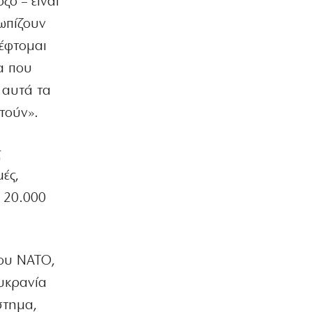
ξο – είναι
6|08|2026 | 22:10
τωπίζουν
ΠΟΛΙΤΙΣΜΟΣ
κέφτομαι
Επίδαυρος: Η «Μήδεια» συναντά την…
α που
Τεχνητή Νοημοσύνη
6|08|2026 | 22:00
 αυτά τα
τούν».
ΑΘΛΗΤΙΚΑ
Έρχεται ο Σαββίδης και φέρνει…
«μπαμ» στον ΠΑΟΚ!
ς
6|08|2026 | 21:55
ές,
ΚΟΣΜΟΣ
υ 20.000
Reuters: Ανησυχία στις ΗΠΑ για
αστάθεια στη Μέση Ανατολή
6|08|2026 | 21:50
του ΝΑΤΟ,
ΕΛΛΑΔΑ
Επτά μήνες ανενεργά τα νέα
Ουκρανία
αεροπλάνα της Πυροσβεστικής
στημα,
6|08|2026 | 21:40