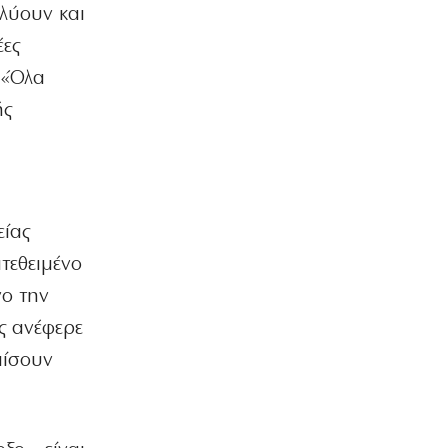
αλύουν και
Ιστορική επίσκεψη Ζελένσκι στη
Σερβία
έες
6|08|2026 | 22:40
 «Όλα
ΠΟΛΙΤΙΣΜΟΣ
ής
Αγιον Ορος: Εικαστικό ταξίδι σιωπής
και πίστης
6|08|2026 | 22:30
ΕΛΛΑΔΑ
Χαλκιδική: Νεκρός 69χρονος στην
είας
παραλία Σίβηρη
τεθειμένο
6|08|2026 | 22:25
νο την
ΑΘΛΗΤΙΚΑ
ς ανέφερε
UEFA: Διατηρεί το μποϊκοτάζ στα
Παγκόσμια Κύπελλα
πίσουν
6|08|2026 | 22:20
ΟΙΚΟΝΟΜΙΑ
Aκριβαίνει γάλα και φέτα