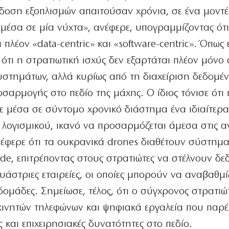
δοση εξοπλισμών απαιτούσαν χρόνια, σε ένα μοντ
μέσα σε μία νύχτα», ανέφερε, υπογραμμίζοντας ότι
 πλέον «data-centric» και «software-centric». Όπως ε
 ότι η στρατιωτική ισχύς δεν εξαρτάται πλέον μόνο 
συστημάτων, αλλά κυρίως από τη διαχείριση δεδομέν
οσαρμογής στο πεδίο της μάχης. Ο ίδιος τόνισε ότι 
 μέσα σε σύντομο χρονικό διάστημα ένα ιδιαίτερα
 λογισμικού, ικανό να προσαρμόζεται άμεσα στις α
νέφερε ότι τα ουκρανικά drones διαθέτουν σύστημ
, επιτρέποντας στους στρατιώτες να στέλνουν δε
υάστριες εταιρείες, οι οποίες μπορούν να αναβαθμί
δομάδες. Σημείωσε, τέλος, ότι ο σύγχρονος στρατιώ
 κινητών τηλεφώνων και ψηφιακά εργαλεία που παρ
και επιχειρησιακές δυνατότητες στο πεδίο.