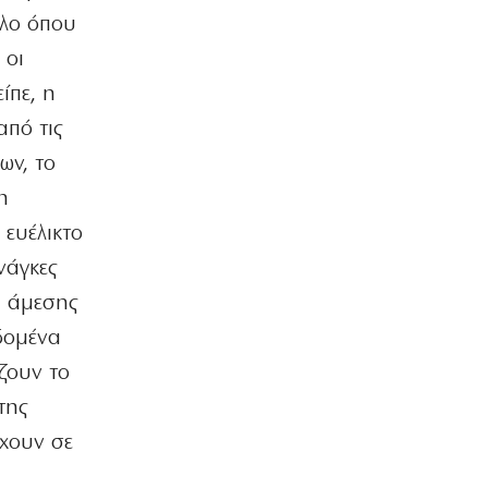
έλο όπου
ΚΟΣΜΟΣ
 οι
Ιταλία όπως… Μυστράς: 50χρονος
έπαιρνε τη σύνταξη της νεκρής
ίπε, η
μητέρας του
από τις
6|08|2026 | 21:35
ων, το
ΠΟΛΙΤΙΣΜΟΣ
η
«Χάσαμε τη θεία Στοπ»: Μια θεία, ένας
θάνατος, αμέτρητα αδιέξοδα
 ευέλικτο
6|08|2026 | 21:30
νάγκες
ΑΠΟΨΕΙΣ
α άμεσης
Η αλήθεια για τη σχέση Βαρβιτσιώτη –
Μητσοτάκη
δομένα
6|08|2026 | 21:26
ζουν το
της
ΟΙΚΟΝΟΜΙΑ
Με μισθούς Βαλκανίων και τιμές
έχουν σε
δυτικής Ευρώπης!
6|08|2026 | 21:25