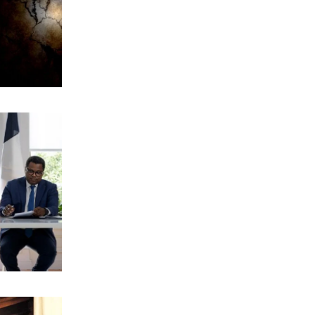
ΕΛΛΑΔΑ
Ασυνεννοησία για την διερεύνηση της
πτώσης των ελικοπτέρων
7|08|2026 | 19:50
ΑΘΛΗΤΙΚΑ
Διάλογος… έπος Βιτάλις-Μάριου
Ηλιόπουλου (βίντεο)
7|08|2026 | 19:40
ΟΙΚΟΝΟΜΙΑ
Νέο τουριστικό χωροταξικό: Τι αλλάζει
– Πού μπαίνουν περιορισμοί
7|08|2026 | 19:30
ΚΟΣΜΟΣ
Νέα θανατηφόρα επίθεση από τους
Χούθι
7|08|2026 | 19:20