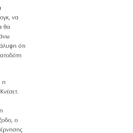
… Όταν ο μητσοτακισμός παρέδωσε
α
την Ελλάδα στους Τούρκους
7|08|2026 | 21:00
ογκ, να
α θα
ΕΛΛΑΔΑ
Πυρκαγιά στην Αχλαδιά Σητείας
πάνω
7|08|2026 | 20:55
κάλυψη ότι
ΑΘΛΗΤΙΚΑ
ματοδότη
Άρσεναλ: Προκαλεί… αμόκ ο Τζόλης
(βίντεο)
7|08|2026 | 20:50
ι η
ΕΛΛΑΔΑ
Κνέσετ.
Ο αρχηγός πρέπει να είναι μόνον ένας
7|08|2026 | 20:40
μη
ΠΑΡΑΠΟΛΙΤΙΚΑ
Θερινά δρομολόγια και καλοκαιρινή
ξοδο, ο
ταλαιπωρία
βέρνησης
7|08|2026 | 20:30