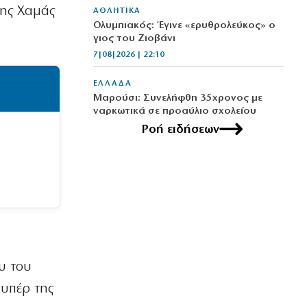
της Χαμάς
ΑΘΛΗΤΙΚΑ
Ολυμπιακός: Έγινε «ερυθρολεύκος» ο
γιος του Ζιοβάνι
7|08|2026 | 22:10
ΕΛΛΑΔΑ
Μαρούσι: Συνελήφθη 35χρονος με
ναρκωτικά σε προαύλιο σχολείου
7|08|2026 | 21:50
Ροή ειδήσεων
ΟΙΚΟΝΟΜΙΑ
«Χαστούκι» ΟΟΣΑ στην κυβέρνηση:
Τελευταία η Ελλάδα στο εισόδημα
7|08|2026 | 21:40
ΕΛΛΑΔΑ
Πάνω από 1.500 έλεγχοι σε 300
παραλίες – Χαλκιδική: Ρεκόρ
υ του
αυθαιρεσιών!
7|08|2026 | 21:40
 υπέρ της