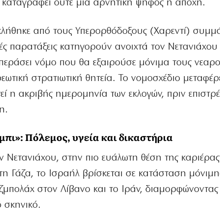
α καταγραφεί ούτε μία αρνητική ψήφος ή αποχή.
κλήθηκε από τους Υπερορθόδοξους (Χαρεντί) συμμ
ς παρατάξεις κατηγορούν ανοιχτά τον Νετανιάχου 
περάσει νόμο που θα εξαιρούσε μόνιμα τους νεαρο
εωτική στρατιωτική θητεία. Το νομοσχέδιο μεταφέρ
τεί η ακριβής ημερομηνία των εκλογών, πριν επιστρ
η.
μπι»: Πόλεμος, υγεία και δικαστήρια
ν Νετανιάχου, στην πιο ευάλωτη θέση της καριέρας
τη Γάζα, το Ισραήλ βρίσκεται σε κατάσταση μόνιμη
εζμπολάχ στον Λίβανο και το Ιράν, διαμορφώνοντας
ό σκηνικό.