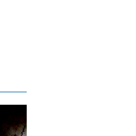
ΕΛΛΑΔΑ
Μετρό Θεσσαλονίκης: Στις ράγες τα
δοκιμαστικά δρομολόγια προς
Καλαμαριά
7|08|2026 | 20:20
ΕΛΛΑΔΑ
«Τσουχτερό» πρόστιμο σε ψήστες
γουρουνοπούλας στον Πύργο
7|08|2026 | 20:15
ΠΟΛΙΤΙΚΗ
Στη Θεσσαλονίκη για τη ΔΕΘ ο
Τσίπρας
7|08|2026 | 20:10
Ακίς
Ολο και λιγότερους ενδιαφέρει η
πολιτική
7|08|2026 | 20:00