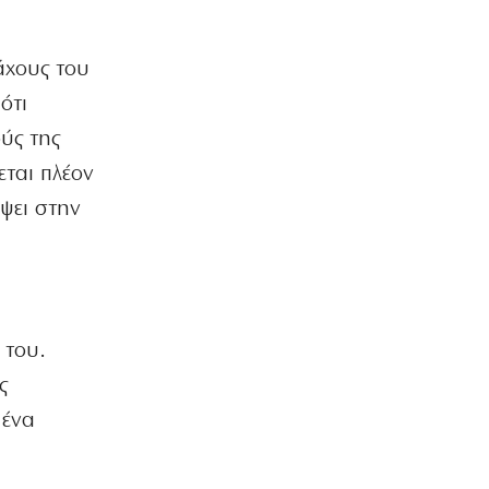
ΠΑΡΑΠΟΛΙΤΙΚΑ
Μεταναστευτικό, φωτιές και
κυβερνητική διαχείριση
άχους του
7|08|2026 | 21:30
ότι
ΕΛΛΑΔΑ
ύς της
Χανιά: Αναστέλλονται τα τακτικά
εται πλέον
ραντεβού αγγειοχειρουργού λόγω
κλοπής
έψει στην
7|08|2026 | 21:20
ΕΛΛΑΔΑ
Εμφύλιος στις λαϊκές αγορές
7|08|2026 | 21:10
 του.
ΗΡΕΜΟΛΟΓΙΟ
Ασύστολο… πρωθυπουργικό δούλεμα
ς
πάνω στις στάχτες της Αττικής
 ένα
7|08|2026 | 21:00
Ο κοριός