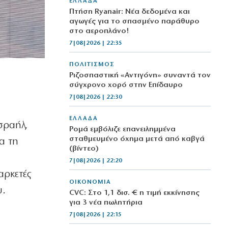
ΕΛΛΑΔΑ
Πτήση Ryanair: Νέα δεδομένα και
αγωγές για το σπασμένο παράθυρο
στο αεροπλάνο!
7|08|2026 | 22:35
ΠΟΛΙΤΙΣΜΟΣ
Ριζοσπαστική «Αντιγόνη» συναντά τον
σύγχρονο χορό στην Επίδαυρο
7|08|2026 | 22:30
ΕΛΛΑΔΑ
σραήλ,
Ρομά εμβόλιζε επανειλημμένα
σταθμευμένο όχημα μετά από καβγά
α τη
(βίντεο)
7|08|2026 | 22:20
αρκετές
ΟΙΚΟΝΟΜΙΑ
υ.
CVC: Στο 1,1 δισ. € η τιμή εκκίνησης
για 3 νέα πωλητήρια
7|08|2026 | 22:15