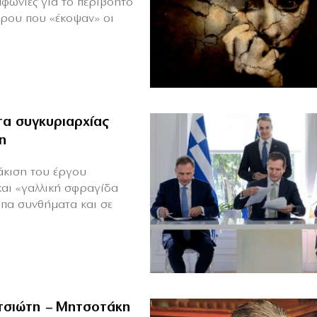
μφωνίες για το περιβόητο
πρου που «έκοψαν» οι
α συγκυριαρχίας
η
άκιση του έργου
και «γαλλική σφραγίδα
υπα συνθήματα και σε
ιτσιώτη – Μητσοτάκη