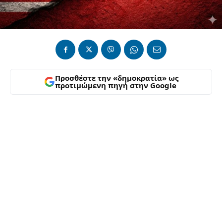
Προσθέστε την «δημοκρατία» ως
προτιμώμενη πηγή στην Google