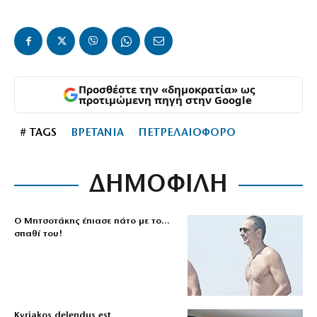
Προσθέστε την «δημοκρατία» ως
προτιμώμενη πηγή στην Google
# TAGS
ΒΡΕΤΑΝΙΑ
ΠΕΤΡΕΛΑΙΟΦΟΡΟ
ΔΗΜΟΦΙΛΗ
Ο Μητσοτάκης έπιασε πάτο με το…
σπαθί του!
Kyriakos delendus est