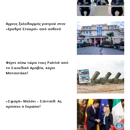
Άγριος ξυλοδαρμός γιατρού στον
«Ερυθρό Σταυρό» από ασθενή
Φέρτε πίσω τώρα τους Patriot από
τη Σαουδική Αραβία, κύριε
Μητσοτάκη!
«Σφαγή» Μελόνι – Σάντσεθ: Ας
πρόσεχε η Ευρώπη!