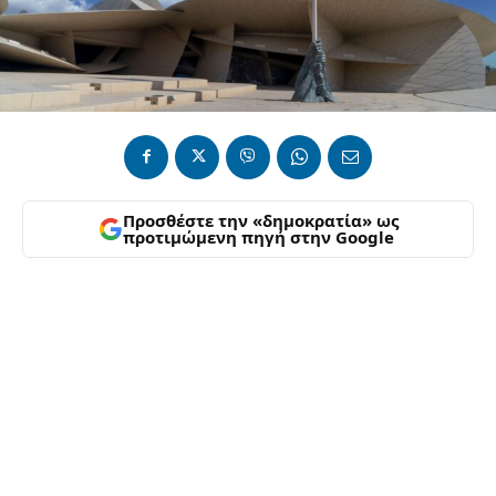
Προσθέστε την «δημοκρατία» ως
προτιμώμενη πηγή στην Google