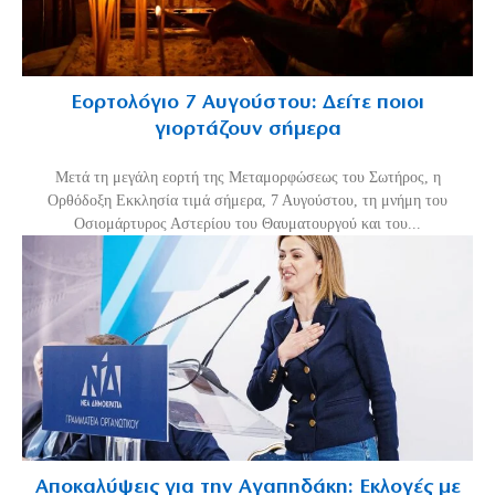
Εορτολόγιο 7 Αυγούστου: Δείτε ποιοι
γιορτάζουν σήμερα
Μετά τη μεγάλη εορτή της Μεταμορφώσεως του Σωτήρος, η
Ορθόδοξη Εκκλησία τιμά σήμερα, 7 Αυγούστου, τη μνήμη του
Οσιομάρτυρος Αστερίου του Θαυματουργού και του...
Αποκαλύψεις για την Αγαπηδάκη: Εκλογές με