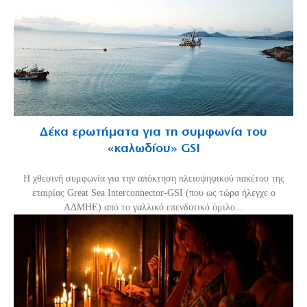
Δέκα ερωτήματα για τη συμφωνία του
«καλωδίου» GSI
Η χθεσινή συμφωνία για την απόκτηση πλειοψηφικού πακέτου της
εταιρίας Great Sea Interconnector-GSI (που ως τώρα ήλεγχε ο
ΑΔΜΗΕ) από το γαλλικό επενδυτικό όμιλο...