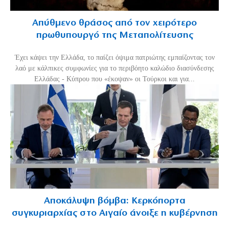
Απύθμενο θράσος από τον χειρότερο
πρωθυπουργό της Μεταπολίτευσης
Έχει κάψει την Ελλάδα, το παίζει όψιμα πατριώτης εμπαίζοντας τον
λαό με κάλπικες συμφωνίες για το περιβόητο καλώδιο διασύνδεσης
Ελλάδας - Κύπρου που «έκοψαν» οι Τούρκοι και για...
Αποκάλυψη βόμβα: Κερκόπορτα
συγκυριαρχίας στο Αιγαίο άνοιξε η κυβέρνηση