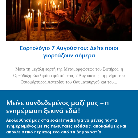
Εορτολόγιο 7 Αυγούστου: Δείτε ποιοι
γιορτάζουν σήμερα
Μετά τη μεγάλη εορτή της Μεταμορφώσεως του Σωτήρος, η
Ορθόδοξη Εκκλησία τιμά σήμερα, 7 Αυγούστου, τη μνήμη του
Οσιομάρτυρος Αστερίου του Θαυματουργού και του...
Μείνε συνδεδεμένος μαζί μας – η
ενημέρωση ξεκινά εδώ!
Ακολούθησέ μας στα social media για να μένεις πάντα
ενημερωμένος με τις τελευταίες ειδήσεις, αποκαλύψεις και
αποκλειστικό περιεχόμενο από τη Δημοκρατία.