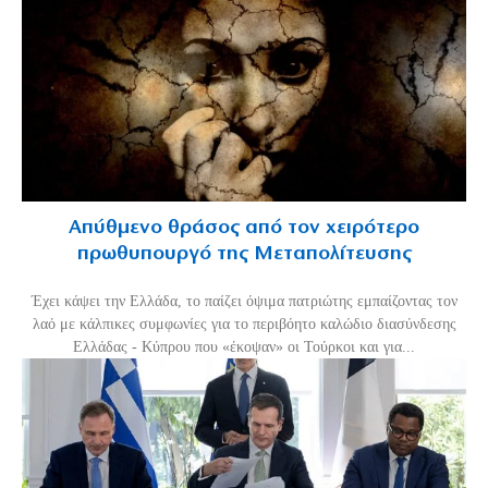
Απύθμενο θράσος από τον χειρότερο
πρωθυπουργό της Μεταπολίτευσης
Έχει κάψει την Ελλάδα, το παίζει όψιμα πατριώτης εμπαίζοντας τον
λαό με κάλπικες συμφωνίες για το περιβόητο καλώδιο διασύνδεσης
Ελλάδας - Κύπρου που «έκοψαν» οι Τούρκοι και για...