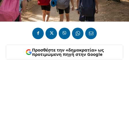
Προσθέστε την «δημοκρατία» ως
προτιμώμενη πηγή στην Google