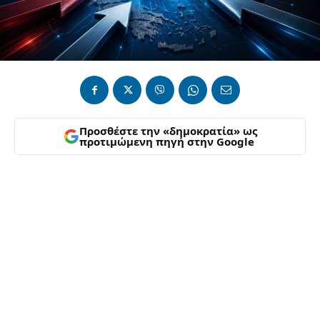
Προσθέστε την «δημοκρατία» ως
προτιμώμενη πηγή στην Google