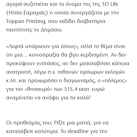
αγορά συζητιέται και το όνομα της της 3D Life
(Ηλίαs Σαμαράς) η οποία συνεργάζεται με την
Toppan Printing, που εκδίδει διαβατήρια
ταυτότητες το Δημόσιο.
«Λεφτά υπάρχουν για όλους», αλλά το θέμα είναι
ότι μια… κοινοπραξία θα βγει κερδισμένη. Αν δεν
προκύψουν ενστάσεις, αν δεν μεσολαβήσει κάποια
ανατροπή, λόγω π.χ. πιθανών πρόωρων εκλογών
κ.λπ. και προχωρήσει ο διαγωνισμός, ο «πόλεμος»
για τον «θησαυρό» των 515,4 εκατ. ευρώ
αναμένεται να ανάψει για τα καλά!
Οι προθεσμίες του; Ρίξτε μια ματιά, για να
καταλάβετε καλύτερα. Το deadline για την