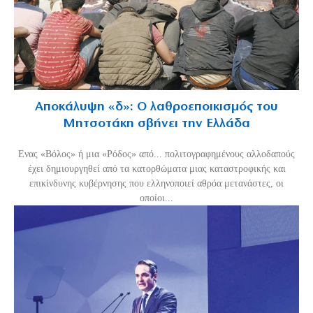
Αποκάλυψη «δ»: Ο λαθροεποικισμός του
Μητσοτάκη σβήνει την Ελλάδα
Ενας «Βόλος» ή μια «Ρόδος» από... πολιτογραφημένους αλλοδαπούς
έχει δημιουργηθεί από τα κατορθώματα μιας καταστροφικής και
επικίνδυνης κυβέρνησης που ελληνοποιεί αθρόα μετανάστες, οι
οποίοι...