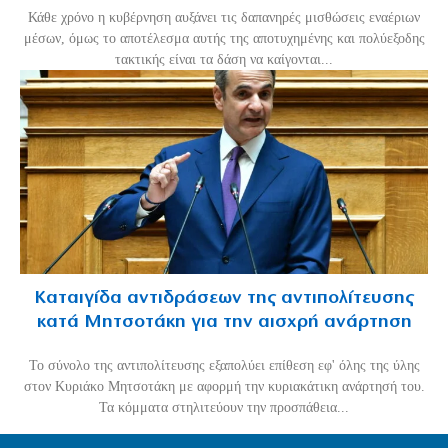
Κάθε χρόνο η κυβέρνηση αυξάνει τις δαπανηρές μισθώσεις εναέριων
μέσων, όμως το αποτέλεσμα αυτής της αποτυχημένης και πολύεξοδης
τακτικής είναι τα δάση να καίγονται...
Καταιγίδα αντιδράσεων της αντιπολίτευσης
κατά Μητσοτάκη για την αισχρή ανάρτηση
Το σύνολο της αντιπολίτευσης εξαπολύει επίθεση εφ' όλης της ύλης
στον Κυριάκο Μητσοτάκη με αφορμή την κυριακάτικη ανάρτησή του.
Τα κόμματα στηλιτεύουν την προσπάθεια...