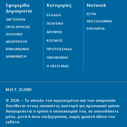
Εφημερίδα
Κατηγορίες
Network
Δημοκρατία
ΕΣΤΙΑ
ΕΛΛΑΔΑ
ΤΑΥΤΟΤΗΤΑ
ΘΕΣΣΑΛΟΝΙΚΗ
ΠΟΛΙΤΙΚΗ
ΟΡΟΙ ΧΡΗΣΗΣ
ΕΛΕΥΘΕΡΙΑ
ΑΠΟΨΕΙΣ
ΠΟΛΙΤΙΚΗ
ΚΟΣΜΟΣ
ΑΠΟΡΡΗΤΟΥ
ΕΠΙΚΟΙΝΩΝΙΑ
ΠΡΩΤΟΣΕΛΙΔΑ
ΔΙΑΦΗΜΙΣΗ
ΟΙΚΟΝΟΜΙΑ
Η ΘΕΣΗ ΜΑΣ
Μ.Η.Τ. 252081
© 2026 — Το σύνολο του περιεχομένου και των υπηρεσιών
διατίθεται στους επισκέπτες αυστηρά για προσωπική χρήση.
Απαγορεύεται η χρήση ή επανεκπομπή του, σε οποιοδήποτε
μέσο, μετά ή άνευ επεξεργασίας, χωρίς γραπτή άδεια του
εκδότη.