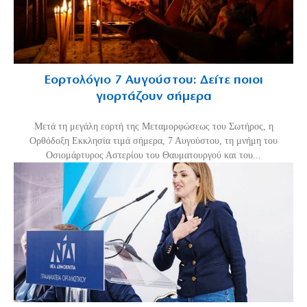
Εορτολόγιο 7 Αυγούστου: Δείτε ποιοι
γιορτάζουν σήμερα
Μετά τη μεγάλη εορτή της Μεταμορφώσεως του Σωτήρος, η
Ορθόδοξη Εκκλησία τιμά σήμερα, 7 Αυγούστου, τη μνήμη του
Οσιομάρτυρος Αστερίου του Θαυματουργού και του...