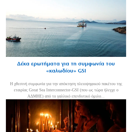
Δέκα ερωτήματα για τη συμφωνία του
«καλωδίου» GSI
Η χθεσινή συμφωνία για την απόκτηση πλειοψηφικού πακέτου της
εταιρίας Great Sea Interconnector-GSI (που ως τώρα ήλεγχε ο
ΑΔΜΗΕ) από το γαλλικό επενδυτικό όμιλο...