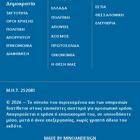
Δημοκρατία
ΕΣΤΙΑ
ΕΛΛΑΔΑ
ΤΑΥΤΟΤΗΤΑ
ΘΕΣΣΑΛΟΝΙΚΗ
ΠΟΛΙΤΙΚΗ
ΟΡΟΙ ΧΡΗΣΗΣ
ΕΛΕΥΘΕΡΙΑ
ΑΠΟΨΕΙΣ
ΠΟΛΙΤΙΚΗ
ΚΟΣΜΟΣ
ΑΠΟΡΡΗΤΟΥ
ΕΠΙΚΟΙΝΩΝΙΑ
ΠΡΩΤΟΣΕΛΙΔΑ
ΔΙΑΦΗΜΙΣΗ
ΟΙΚΟΝΟΜΙΑ
Η ΘΕΣΗ ΜΑΣ
Μ.Η.Τ. 252081
© 2026 — Το σύνολο του περιεχομένου και των υπηρεσιών
διατίθεται στους επισκέπτες αυστηρά για προσωπική χρήση.
Απαγορεύεται η χρήση ή επανεκπομπή του, σε οποιοδήποτε
μέσο, μετά ή άνευ επεξεργασίας, χωρίς γραπτή άδεια του
εκδότη.
MADE BY
MINOANDESIGN