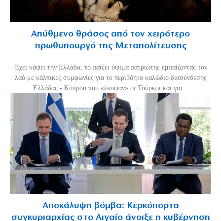
Απύθμενο θράσος από τον χειρότερο
πρωθυπουργό της Μεταπολίτευσης
Έχει κάψει την Ελλάδα, το παίζει όψιμα πατριώτης εμπαίζοντας τον
λαό με κάλπικες συμφωνίες για το περιβόητο καλώδιο διασύνδεσης
Ελλάδας - Κύπρου που «έκοψαν» οι Τούρκοι και για...
Αποκάλυψη βόμβα: Κερκόπορτα
συγκυριαρχίας στο Αιγαίο άνοιξε η κυβέρνηση