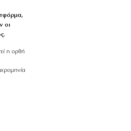
6|08|2026 | 22:50
ατφόρμα,
ΑΘΛΗΤΙΚΑ
ν οι
Όλα για όλα για την ανατροπή ο ΠΑΟΚ
6|08|2026 | 22:47
ς.
ΚΟΣΜΟΣ
Ιστορική επίσκεψη Ζελένσκι στη
τεί η ορθή
Σερβία
6|08|2026 | 22:40
ημερομηνία
ΠΟΛΙΤΙΣΜΟΣ
Αγιον Ορος: Εικαστικό ταξίδι σιωπής
και πίστης
6|08|2026 | 22:30
ΕΛΛΑΔΑ
Χαλκιδική: Νεκρός 69χρονος στην
παραλία Σίβηρη
6|08|2026 | 22:25