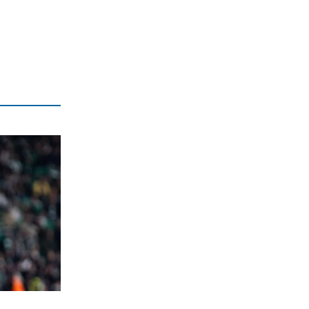
αστάθεια στη Μέση Ανατολή
6|08|2026 | 21:50
ΕΛΛΑΔΑ
Επτά μήνες ανενεργά τα νέα
αεροπλάνα της Πυροσβεστικής
6|08|2026 | 21:40
ΚΟΣΜΟΣ
Ιταλία όπως… Μυστράς: 50χρονος
έπαιρνε τη σύνταξη της νεκρής
μητέρας του
6|08|2026 | 21:35
ΠΟΛΙΤΙΣΜΟΣ
«Χάσαμε τη θεία Στοπ»: Μια θεία, ένας
θάνατος, αμέτρητα αδιέξοδα
6|08|2026 | 21:30
ΑΠΟΨΕΙΣ
Η αλήθεια για τη σχέση Βαρβιτσιώτη –