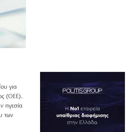
ου για
ος (ΟΕΕ).
ην ηγεσία
υ των