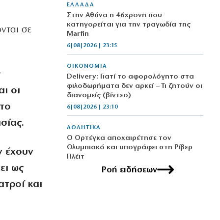
ΕΛΛΑΔΑ
Στην Αθήνα η 46χρονη που
κατηγορείται για την τραγωδία της
νται σε
Marfin
6|08|2026 | 23:15
ΟΙΚΟΝΟΜΙΑ
ς
Delivery: Γιατί το αφορολόγητο στα
φιλοδωρήματα δεν αρκεί – Τι ζητούν οι
ι οι
διανομείς (βίντεο)
στο
6|08|2026 | 23:10
σίας.
ΑΘΛΗΤΙΚΑ
Ο Ορτέγκα αποχαιρέτησε τον
Ολυμπιακό και υπογράφει στη Ρίβερ
ν έχουν
Πλέιτ
ει ως
6|08|2026 | 23:00
Ροή ειδήσεων
ατροί και
ΕΛΛΑΔΑ
ΟΛΘ: Νέα επένδυση σε σύγχρονο
εξοπλισμό – 8 νέα Straddle Carriers
στο λιμάνι