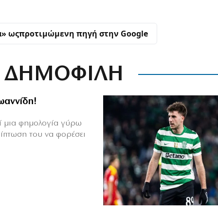
α» ως
προτιμώμενη πηγή στην Google
ΔΗΜΟΦΙΛΗ
Ιωαννίδη!
θεί μια φημολογία γύρω
ρίπτωση του να φορέσει