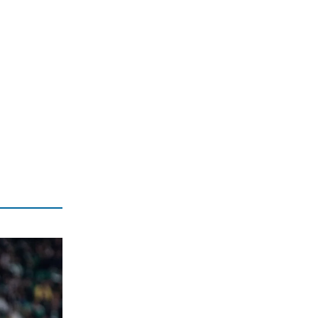
Τεχνητή Νοημοσύνη
6|08|2026 | 22:00
ΑΘΛΗΤΙΚΑ
Έρχεται ο Σαββίδης και φέρνει…
«μπαμ» στον ΠΑΟΚ!
6|08|2026 | 21:55
ΚΟΣΜΟΣ
Reuters: Ανησυχία στις ΗΠΑ για
αστάθεια στη Μέση Ανατολή
6|08|2026 | 21:50
ΕΛΛΑΔΑ
Επτά μήνες ανενεργά τα νέα
αεροπλάνα της Πυροσβεστικής
6|08|2026 | 21:40
ΚΟΣΜΟΣ
Ιταλία όπως… Μυστράς: 50χρονος
έπαιρνε τη σύνταξη της νεκρής