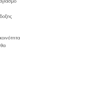
θαγιασμό
ΑΘΛΗΤΙΚΑ
Ο Ορτέγκα αποχαιρέτησε τον
Ολυμπιακό και υπογράφει στη Ρίβερ
όδοξης
Πλέιτ
6|08|2026 | 23:00
ΕΛΛΑΔΑ
κοινότητα
ΟΛΘ: Νέα επένδυση σε σύγχρονο
 θα
εξοπλισμό – 8 νέα Straddle Carriers
στο λιμάνι
6|08|2026 | 22:50
ΑΘΛΗΤΙΚΑ
Όλα για όλα για την ανατροπή ο ΠΑΟΚ
6|08|2026 | 22:47
ΚΟΣΜΟΣ
Ιστορική επίσκεψη Ζελένσκι στη
Σερβία
6|08|2026 | 22:40