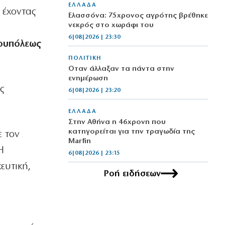
ΕΛΛΑΔΑ
, έχοντας
Ελασσόνα: 75χρονος αγρότης βρέθηκε
νεκρός στο χωράφι του
6|08|2026 | 23:30
ουπόλεως
ΠΟΛΙΤΙΚΗ
Όταν άλλαξαν τα πάντα στην
ενημέρωση
ς
6|08|2026 | 23:20
ΕΛΛΑΔΑ
Στην Αθήνα η 46χρονη που
κατηγορείται για την τραγωδία της
ε τον
Marfin
Η
6|08|2026 | 23:15
ευτική,
Ροή ειδήσεων
ΟΙΚΟΝΟΜΙΑ
Delivery: Γιατί το αφορολόγητο στα
φιλοδωρήματα δεν αρκεί – Τι ζητούν οι
διανομείς (βίντεο)
6|08|2026 | 23:10