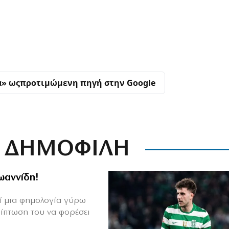
α» ως
προτιμώμενη πηγή στην Google
ΔΗΜΟΦΙΛΗ
Ιωαννίδη!
θεί μια φημολογία γύρω
ρίπτωση του να φορέσει