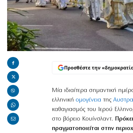
Προσθέστε την «δημοκρατί
Μία ιδιαίτερα σημαντική ημέρ
ελληνική
ομογένεια
της
Αυστρα
καθαγιασμός του Ιερού Ελλην
στο βόρειο Κουίνσλαντ.
Πρόκε
πραγματοποιείται στην περιοχ