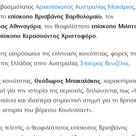
σεβασμιότατος
Αρχιεπίσκοπος Αυστραλίας Μακάριος
ατο
επίσκοπο Βρισβάνης Βαρθολομαίο
, τον
ρας Αθηναγόρα
, τον θεοφιλέστατο
επίσκοπο Μιλητ
πίσκοπο Κερασούντος Χριστοφόρο
.
ης εκπρόσωποι της ελληνικής κοινότητας, φορείς τη
ς της Ελλάδας στην Αυστραλία,
Σταύρος Βενιζέλος
.
ς κοινότητας,
Θεόδωρος Μπακαλάκης
, χαρακτήρισ
ή για την ιστορία της περιοχής, δηλώνοντας πως «
πάνια και ιδιαίτερα σημαντική στιγμή για τη θρησκ
ή ιστορία του βόρειου Κουίνσλαντ».
 τελετής, ο θεοφιλέστατος επίσκοπος Βρισβάνης