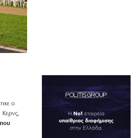
τηκε ο
 Κερνς,
 που