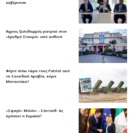
κυβέρνηση
Άγριος ξυλοδαρμός γιατρού στον
«Ερυθρό Σταυρό» από ασθενή
Φέρτε πίσω τώρα τους Patriot από
τη Σαουδική Αραβία, κύριε
Μητσοτάκη!
«Σφαγή» Μελόνι – Σάντσεθ: Ας
πρόσεχε η Ευρώπη!