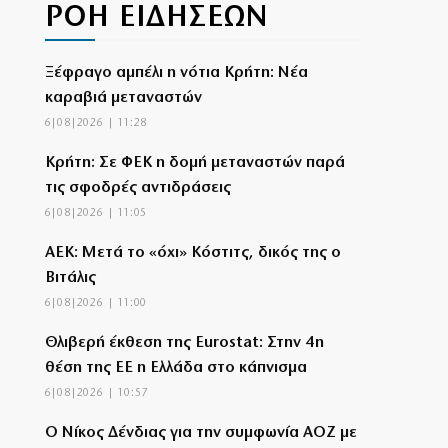
ΡΟΗ ΕΙΔΗΣΕΩΝ
Ξέφραγο αμπέλι η νότια Κρήτη: Νέα
καραβιά μεταναστών
6|08|2026 | 11:28
Κρήτη: Σε ΦΕΚ η δομή μεταναστών παρά
τις σφοδρές αντιδράσεις
6|08|2026 | 11:05
ΑΕΚ: Μετά το «όχι» Κόστιτς, δικός της ο
Βιτάλις
6|08|2026 | 11:00
Θλιβερή έκθεση της Eurostat: Στην 4η
θέση της ΕΕ η Ελλάδα στο κάπνισμα
6|08|2026 | 10:57
Ο Νίκος Δένδιας για την συμφωνία ΑΟΖ με