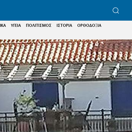
ΙΚΑ
ΥΓΕΙΑ
ΠΟΛΙΤΙΣΜΟΣ
ΙΣΤΟΡΙΑ
ΟΡΘΟΔΟΞΙΑ