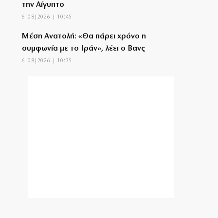
την Αίγυπτο
6|08|2026 | 10:45
Μέση Ανατολή: «Θα πάρει χρόνο η
συμφωνία με το Ιράν», λέει ο Βανς
6|08|2026 | 10:35
Σε αδιέξοδο ο Ινφαντίνο
6|08|2026 | 10:30
Η AKTOR εξαγοράζει το 75% των εταιριών
ΗΛΕΚΤΩΡ και THALIS
6|08|2026 | 10:25
Ζαλίζουν τα νούμερα για τις απευθείας
αναθέσεις (βίντεο)
6|08|2026 | 10:16
Τραγωδία στα Μάλια: 40χρονη πνίγηκε
μπροστά στα τρία παιδιά της