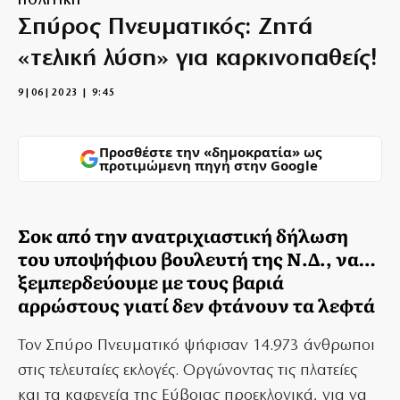
ΠΟΛΙΤΙΚΗ
Σπύρος Πνευματικός: Ζητά
«τελική λύση» για καρκινοπαθείς!
9|06|2023 | 9:45
Προσθέστε την «δημοκρατία» ως
προτιμώμενη πηγή στην Google
Σοκ από την ανατριχιαστική δήλωση
του υποψήφιου βουλευτή της Ν.Δ., να…
ξεμπερδεύουμε με τους βαριά
αρρώστους γιατί δεν φτάνουν τα λεφτά
Τον Σπύρο Πνευματικό ψήφισαν 14.973 άνθρωποι
στις τελευταίες εκλογές. Οργώνοντας τις πλατείες
και τα καφενεία της Εύβοιας προεκλογικά, για να