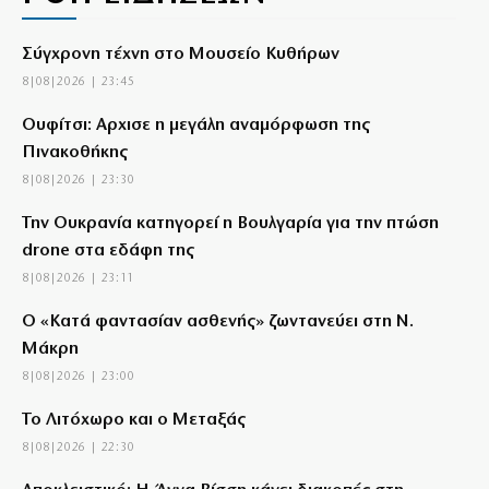
Σύγχρονη τέχνη στο Μουσείο Κυθήρων
8|08|2026 | 23:45
Ουφίτσι: Αρχισε η μεγάλη αναμόρφωση της
Πινακοθήκης
8|08|2026 | 23:30
Την Ουκρανία κατηγορεί η Βουλγαρία για την πτώση
drone στα εδάφη της
8|08|2026 | 23:11
Ο «Κατά φαντασίαν ασθενής» ζωντανεύει στη Ν.
Μάκρη
8|08|2026 | 23:00
Το Λιτόχωρο και ο Μεταξάς
8|08|2026 | 22:30