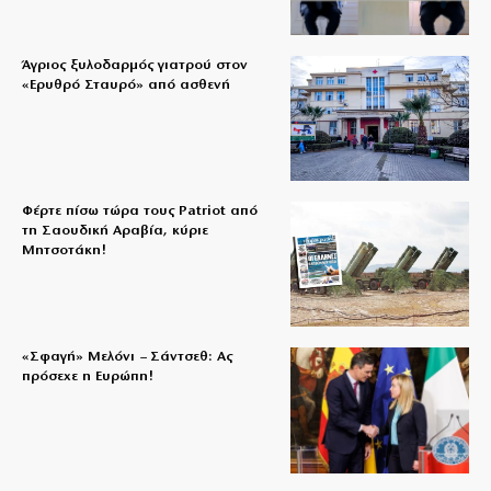
Άγριος ξυλοδαρμός γιατρού στον
«Ερυθρό Σταυρό» από ασθενή
Φέρτε πίσω τώρα τους Patriot από
τη Σαουδική Αραβία, κύριε
Μητσοτάκη!
«Σφαγή» Μελόνι – Σάντσεθ: Ας
πρόσεχε η Ευρώπη!