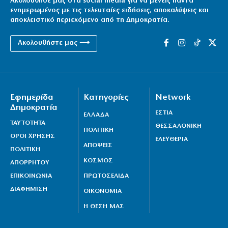
Ακολούθησέ μας στα social media για να μένεις πάντα
ενημερωμένος με τις τελευταίες ειδήσεις, αποκαλύψεις και
Όμηρος: Από τους ραψωδούς στα πρώτα
αποκλειστικό περιεχόμενο από τη Δημοκρατία.
χειρόγραφα
Ακολουθήστε μας ⟶
8|08|2026 | 19:00
Ένα βήμα από τη συμφωνία Ιράν – Ομάν για Ορμούζ;
8|08|2026 | 18:54
Εφημερίδα
Κατηγορίες
Network
Κύπρος: 318.000 ευρώ για τα Πατριαρχεία
Δημοκρατία
8|08|2026 | 18:30
ΕΣΤΙΑ
ΕΛΛΑΔΑ
ΤΑΥΤΟΤΗΤΑ
ΘΕΣΣΑΛΟΝΙΚΗ
ΠΟΛΙΤΙΚΗ
ΟΡΟΙ ΧΡΗΣΗΣ
ΕΛΕΥΘΕΡΙΑ
ΑΠΟΨΕΙΣ
ΠΟΛΙΤΙΚΗ
ΚΟΣΜΟΣ
ΑΠΟΡΡΗΤΟΥ
ΕΠΙΚΟΙΝΩΝΙΑ
ΠΡΩΤΟΣΕΛΙΔΑ
ΔΙΑΦΗΜΙΣΗ
ΟΙΚΟΝΟΜΙΑ
Η ΘΕΣΗ ΜΑΣ