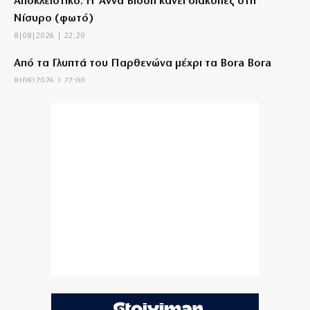
Αποκλειστικό: Η Άννα Βίσση κάνει διακοπές στη
Νίσυρο (φωτό)
8|08|2026 | 22:20
Από τα Γλυπτά του Παρθενώνα μέχρι τα Bora Bora
8|08|2026 | 22:00
Το «Πεντάγωνο»
8|08|2026 | 21:30
Νέες συλλήψεις μαφιόζων σχετιζόμενων με τον
διαβόητο Έντικ
8|08|2026 | 21:26
Tρεις συλλήψεις για πρόκληση πυρκαγιών από αμέλεια
σε Λέσβο και Κορινθία
8|08|2026 | 21:16
Kyriakos delendus est
8|08|2026 | 21:09