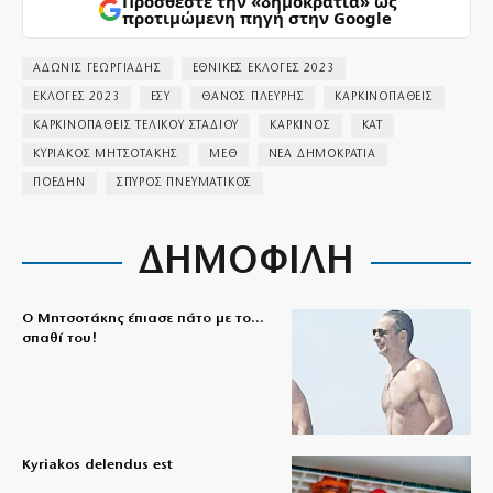
Προσθέστε την «δημοκρατία» ως
προτιμώμενη πηγή στην Google
ΑΔΩΝΙΣ ΓΕΩΡΓΙΑΔΗΣ
ΕΘΝΙΚΕΣ ΕΚΛΟΓΕΣ 2023
ΕΚΛΟΓΕΣ 2023
ΕΣΥ
ΘΑΝΟΣ ΠΛΕΥΡΗΣ
ΚΑΡΚΙΝΟΠΑΘΕΙΣ
ΚΑΡΚΙΝΟΠΑΘΕΙΣ ΤΕΛΙΚΟΥ ΣΤΑΔΙΟΥ
ΚΑΡΚΙΝΟΣ
ΚΑΤ
ΚΥΡΙΑΚΟΣ ΜΗΤΣΟΤΑΚΗΣ
ΜΕΘ
ΝΕΑ ΔΗΜΟΚΡΑΤΙΑ
ΠΟΕΔΗΝ
ΣΠΥΡΟΣ ΠΝΕΥΜΑΤΙΚΟΣ
ΔΗΜΟΦΙΛΗ
Ο Μητσοτάκης έπιασε πάτο με το…
σπαθί του!
Kyriakos delendus est