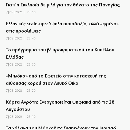
Γιατί η Εκκλησία δε μιλά για τον θάνατο της Παναγίας;
7|08|2026 | 23:50
Ελληνικές scale-ups: Υψηλή αισιοδοξία, αλλά «φρένο»
στις προσλήψεις
7|08|2026 | 23:40
Το πρόγραμμα του β’ προκριματικού του Κυπέλλου
Ελλάδας
7|08|2026 | 23:30
«Μπλόκο» από το Εφετείο στην κατασκευή της
αίθουσας χορού στον Λευκό Οίκο
7|08|2026 | 23:20
Κάρτα Αγρότη: Ενεργοποιείται ψηφιακά από τις 28
Αυγούστου
7|08|2026 | 23:10
Τα χάλκινα του Μάρκοβιτς ξεσηκώνουν την Ιερισσό