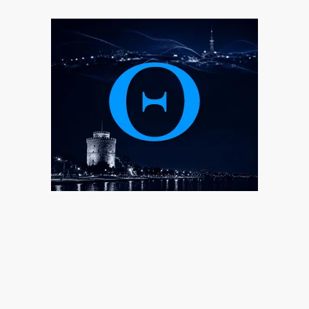
7|08|2026 | 23:00
Σύλληψη τριών ατόμων για εισαγωγή και διακίνηση 18
κιλών SKUNK
7|08|2026 | 22:50
Γιατί η Ευρώπη παραμένει ευάλωτη στο φυσικό αέριο
7|08|2026 | 22:40
Πτήση Ryanair: Νέα δεδομένα και αγωγές για το
σπασμένο παράθυρο στο αεροπλάνο!
7|08|2026 | 22:35
Ριζοσπαστική «Αντιγόνη» συναντά τον σύγχρονο
χορό στην Επίδαυρο
7|08|2026 | 22:30
Ρομά εμβόλιζε επανειλημμένα σταθμευμένο όχημα
μετά από καβγά (βίντεο)
7|08|2026 | 22:20