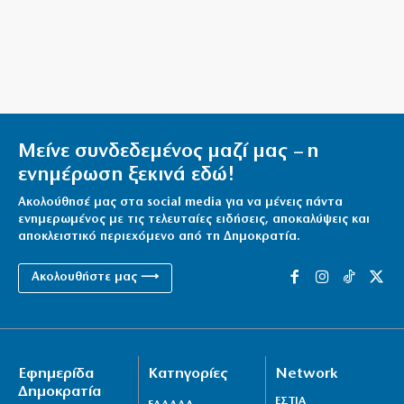
Μεταναστευτικό, φωτιές και κυβερνητική διαχείριση
7|08|2026 | 21:30
Χανιά: Αναστέλλονται τα τακτικά ραντεβού
αγγειοχειρουργού λόγω κλοπής
7|08|2026 | 21:20
Μείνε συνδεδεμένος μαζί μας – η
ενημέρωση ξεκινά εδώ!
Εμφύλιος στις λαϊκές αγορές
7|08|2026 | 21:10
Ακολούθησέ μας στα social media για να μένεις πάντα
ενημερωμένος με τις τελευταίες ειδήσεις, αποκαλύψεις και
αποκλειστικό περιεχόμενο από τη Δημοκρατία.
Ακολουθήστε μας ⟶
Εφημερίδα
Κατηγορίες
Network
Δημοκρατία
ΕΣΤΙΑ