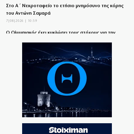
Στο Α΄ Νεκροταφείο το ετήσιο μνημόσυνο της κόρης
του Αντώνη Σαμαρά
7|08|2026 | 10:59
Ο Ολυμπιακός έχει κυκλώσει τους στόχους για την
ενίσχυσή του ώστε να κλείσει τα κενά
7|08|2026 | 10:50
Προκλητικός Γεωργιάδης: Τα γυαλιά θα τα φοράω και
θα καταγράφω
7|08|2026 | 10:35
«Φωτιά» η βενζίνη, ακριβότερο και το diesel: Οι νέες
τιμές ανά περιοχή
7|08|2026 | 10:33
Εξετάζει Αριάγκα η ΑΕΚ
7|08|2026 | 10:20
Πρόστιμο 567 εκατ. δολαρίων στη Meta για την