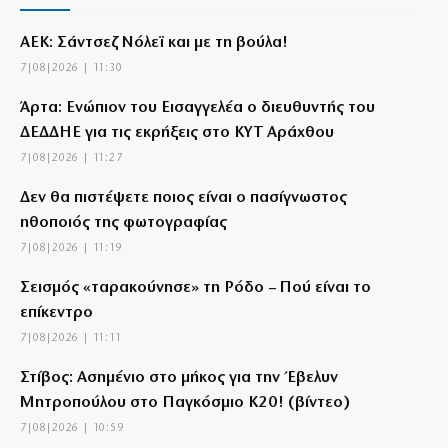
ΑΕΚ: Σάντσεζ Νόλεϊ και με τη βούλα!
7|08|2026 | 11:30
Άρτα: Ενώπιον του Εισαγγελέα ο διευθυντής του
ΔΕΔΔΗΕ για τις εκρήξεις στο ΚΥΤ Αράχθου
7|08|2026 | 11:27
Δεν θα πιστέψετε ποιος είναι ο πασίγνωστος
ηθοποιός της φωτογραφίας
7|08|2026 | 11:19
Σεισμός «ταρακούνησε» τη Ρόδο – Πού είναι το
επίκεντρο
7|08|2026 | 11:11
Στίβος: Ασημένιο στο μήκος για την Έβελυν
Μητροπούλου στο Παγκόσμιο Κ20! (βίντεο)
7|08|2026 | 10:59