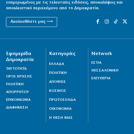
ενημερωμένος με τις τελευταίες ειδήσεις, αποκαλύψεις και
7|08|2026 | 9:31
αποκλειστικό περιεχόμενο από τη Δημοκρατία.
Νεκρός οδηγός λεωφορείου στο Αίγιο – Υπέστη
Ακολουθήστε μας ⟶
ανακοπή στο τιμόνι
7|08|2026 | 9:12
Η πρόκριση είναι υποχρέωση στον Παναθηναϊκό
Εφημερίδα
Κατηγορίες
Network
7|08|2026 | 9:00
Δημοκρατία
ΕΣΤΙΑ
ΕΛΛΑΔΑ
Τουρισμός για Όλους: Ποιοι κάνουν σήμερα αίτηση
ΤΑΥΤΟΤΗΤΑ
ΘΕΣΣΑΛΟΝΙΚΗ
ΠΟΛΙΤΙΚΗ
7|08|2026 | 8:53
ΟΡΟΙ ΧΡΗΣΗΣ
ΕΛΕΥΘΕΡΙΑ
ΑΠΟΨΕΙΣ
ΠΟΛΙΤΙΚΗ
Στο Αυτόφωρο ο 55χρονος που έκρυβε τη σορό του
ΚΟΣΜΟΣ
ΑΠΟΡΡΗΤΟΥ
πατέρα του σε καταψύκτη
ΕΠΙΚΟΙΝΩΝΙΑ
ΠΡΩΤΟΣΕΛΙΔΑ
7|08|2026 | 8:31
ΔΙΑΦΗΜΙΣΗ
ΟΙΚΟΝΟΜΙΑ
Η ΘΕΣΗ ΜΑΣ