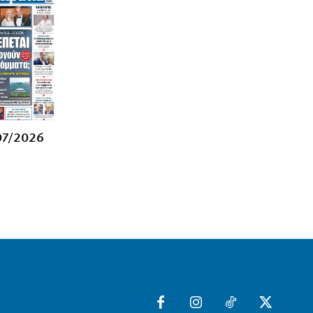
Η αλήθεια για τη σχέση Βαρβιτσιώτη –
Μητσοτάκη
6|08|2026 | 21:26
ΟΙΚΟΝΟΜΙΑ
Με μισθούς Βαλκανίων και τιμές
δυτικής Ευρώπης!
6|08|2026 | 21:25
ΑΘΛΗΤΙΚΑ
07/2026
Λιβάι Γκαρσία: Να πετύχουμε τους
στόχους μας στο τέλος της σεζόν
6|08|2026 | 21:20
ΕΛΛΑΔΑ
Σαμοθράκη: Αίσιο τέλος στη διάσωση
15χρονης από τη Γριά Βάθρα
6|08|2026 | 21:10
ΗΡΕΜΟΛΟΓΙΟ
Νίκος Τσιφόρος: Ο σαρκαστικός
καθρέφτης της Ελλάδας που έμεινε