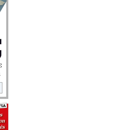
ΑΘΛΗΤΙΚΑ
UEFA: Διατηρεί το μποϊκοτάζ στα
Παγκόσμια Κύπελλα
6|08|2026 | 22:20
ΟΙΚΟΝΟΜΙΑ
Aκριβαίνει γάλα και φέτα
6|08|2026 | 22:10
ΠΟΛΙΤΙΣΜΟΣ
Επίδαυρος: Η «Μήδεια» συναντά την…
Τεχνητή Νοημοσύνη
6|08|2026 | 22:00
ΑΘΛΗΤΙΚΑ
Έρχεται ο Σαββίδης και φέρνει…
«μπαμ» στον ΠΑΟΚ!
6|08|2026 | 21:55
ΚΟΣΜΟΣ