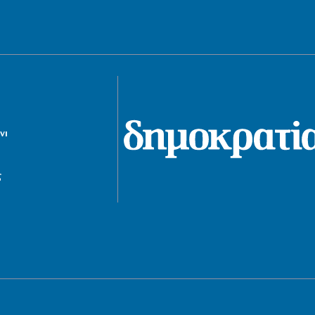
αθάνατος
6|08|2026 | 21:00
ΕΛΛΑΔΑ
Ο «κακός μας ο καιρός»…
6|08|2026 | 20:50
ΟΙΚΟΝΟΜΙΑ
νι
Τελευταῖοι σέ εἰσόδημα στήν Εὐρώπη
6|08|2026 | 20:40
ς
ΑΠΟΨΕΙΣ
«Ο Αμερικανός Φραπές» στη Γερουσία
6|08|2026 | 20:30
ΕΛΛΑΔΑ
Συνολικά 118 κατοικίες κρίθηκαν
ακατάλληλες μετά τις πρώτες
αυτοψίες
6|08|2026 | 20:20