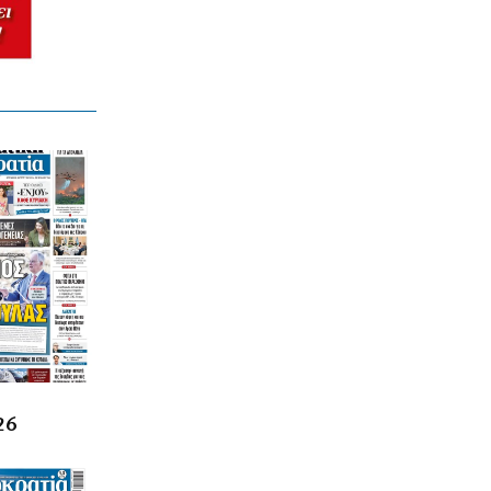
Reuters: Ανησυχία στις ΗΠΑ για
αστάθεια στη Μέση Ανατολή
6|08|2026 | 21:50
ΕΛΛΑΔΑ
Επτά μήνες ανενεργά τα νέα
αεροπλάνα της Πυροσβεστικής
6|08|2026 | 21:40
ΚΟΣΜΟΣ
Ιταλία όπως… Μυστράς: 50χρονος
έπαιρνε τη σύνταξη της νεκρής
μητέρας του
6|08|2026 | 21:35
ΠΟΛΙΤΙΣΜΟΣ
«Χάσαμε τη θεία Στοπ»: Μια θεία, ένας
θάνατος, αμέτρητα αδιέξοδα
26
6|08|2026 | 21:30
ΑΠΟΨΕΙΣ