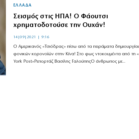
ΕΛΛΑΔΑ
Σεισμός στις ΗΠΑ! Ο Φάουτσι
χρηματοδοτούσε την Ουχάν!
14|09|2021 | 9:16
Ο Αμερικανός «Τσιόδρας» πίσω από τα πειράματα δημιουργία
φονικών κορονοϊών στην Κίνα! Στο φως ντοκουμέντα από τη
York Post»Ρεπορτάζ Βασίλης ΓαλούπηςΟ άνθρωπος με...