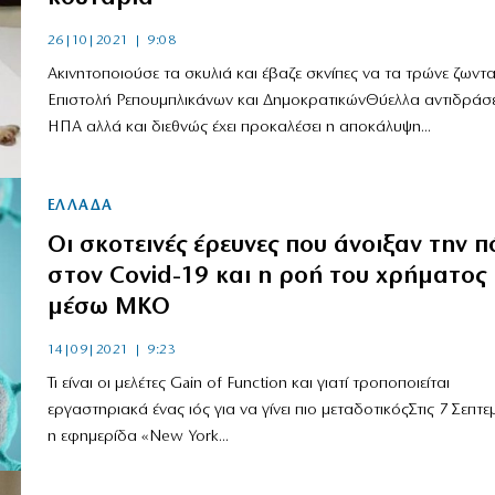
26|10|2021 | 9:08
Ακινητοποιούσε τα σκυλιά και έβαζε σκνίπες να τα τρώνε ζωντ
Επιστολή Ρεπουμπλικάνων και ΔημοκρατικώνΘύελλα αντιδράσε
ΗΠΑ αλλά και διεθνώς έχει προκαλέσει η αποκάλυψη...
ΕΛΛΑΔΑ
Οι σκοτεινές έρευνες που άνοιξαν την 
στον Covid-19 και η ροή του χρήματος
μέσω ΜΚΟ
14|09|2021 | 9:23
Τι είναι οι μελέτες Gain of Function και γιατί τροποποιείται
εργαστηριακά ένας ιός για να γίνει πιο μεταδοτικόςΣτις 7 Σεπτ
η εφημερίδα «New York...