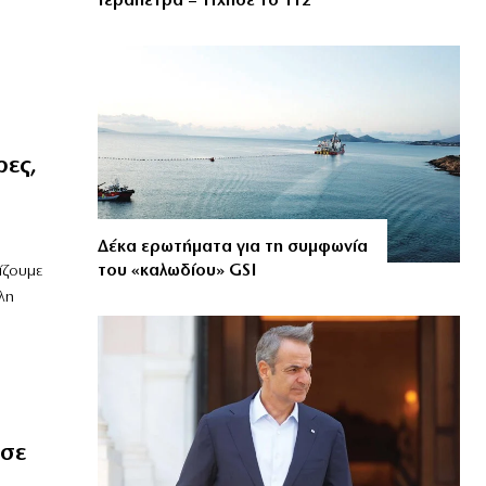
Ιεράπετρα – Ήχησε το 112
ες,
Δέκα ερωτήματα για τη συμφωνία
του «καλωδίου» GSI
ίζουμε
λη
 σε