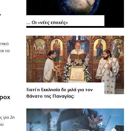
ν
… Οι «νέες εποχές»
ητικό
αι να
Γιατί η Εκκλησία δε μιλά για τον
pox
θάνατο της Παναγίας;
 για 2η
ου