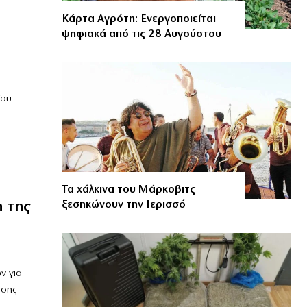
Κάρτα Αγρότη: Ενεργοποιείται
ψηφιακά από τις 28 Αυγούστου
ίου
Τα χάλκινα του Μάρκοβιτς
 της
ξεσηκώνουν την Ιερισσό
ν για
ησης