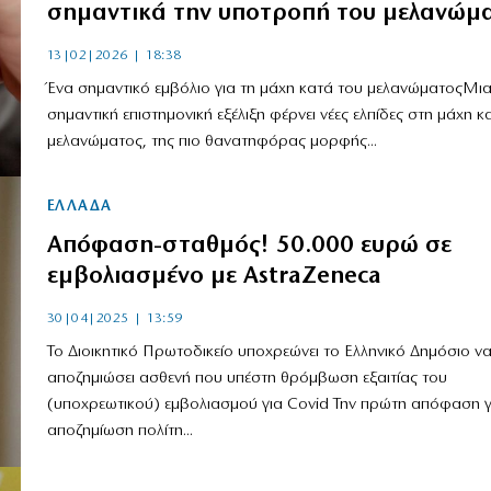
σημαντικά την υποτροπή του μελανώμ
13|02|2026 | 18:38
Ένα σημαντικό εμβόλιο για τη μάχη κατά του μελανώματοςΜι
σημαντική επιστημονική εξέλιξη φέρνει νέες ελπίδες στη μάχη κ
μελανώματος, της πιο θανατηφόρας μορφής...
ΕΛΛΑΔΑ
Απόφαση-σταθμός! 50.000 ευρώ σε
εμβολιασμένο με AstraZeneca
30|04|2025 | 13:59
Το Διοικητικό Πρωτοδικείο υποχρεώνει το Ελληνικό Δημόσιο ν
αποζημιώσει ασθενή που υπέστη θρόμβωση εξαιτίας του
(υποχρεωτικού) εμβολιασμού για Covid Την πρώτη απόφαση γ
αποζημίωση πολίτη...