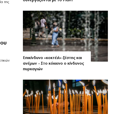
συνεργάζονται με το Ριάντ
ία της
νου
Επικίνδυνο «κοκτέιλ» ζέστης και
ετικών
ανέμων – Στο κόκκινο ο κίνδυνος
πυρκαγιών