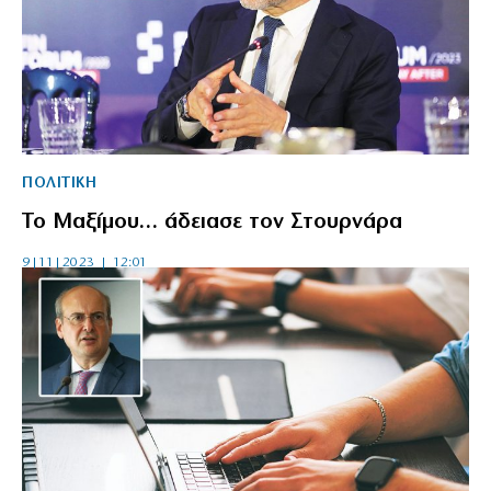
ΠΟΛΙΤΙΚΗ
Το Μαξίμου… άδειασε τον Στουρνάρα
9|11|2023 | 12:01