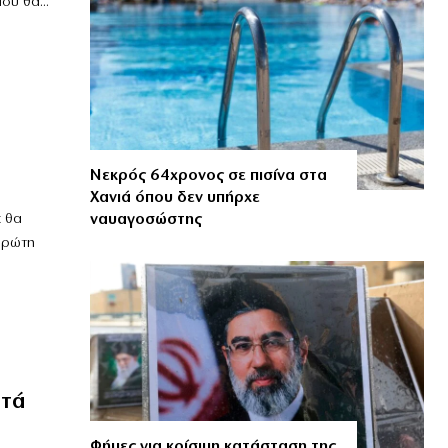
υ θα...
Νεκρός 64χρονος σε πισίνα στα
Χανιά όπου δεν υπήρχε
ναυαγοσώστης
ε θα
πρώτη
ατά
Φήμες για κρίσιμη κατάσταση της