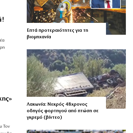
ά!
Επτά προτεραιότητες για τη
βιομηχανία
νέα
ερη
κης»
Λακωνία: Νεκρός 48χρονος
οδηγός φορτηγού από πτώση σε
γκρεμό (βίντεο)
υ Τον