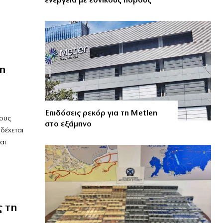
ενέργεια με εθνικούς πόρους
η
Επιδόσεις ρεκόρ για τη Metlen
ους
στο εξάμηνο
δέχεται
αι
 τη