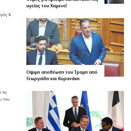
υγείας του Χαμενεΐ
γός Κ.
υ
ο
Οψιμη αποθέωση του Τραμπ από
Γεωργιάδη και Κυρανάκη
 τις
υ του