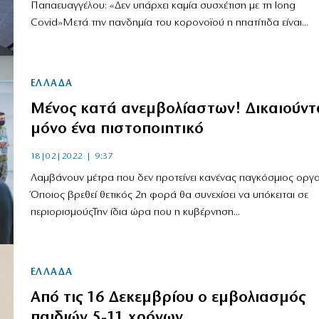
Παπαευαγγέλου: «Δεν υπάρχει καμία συσχέτιση με τη long
Covid»Μετά την πανδημία του κορονοϊού η ηπατίτιδα είναι...
ΕΛΛΑΔΑ
Μένος κατά ανεμβολίαστων! Δικαιούντ
μόνο ένα πιστοποιητικό
18|02|2022 | 9:37
Λαμβάνουν μέτρα που δεν προτείνει κανένας παγκόσμιος οργα
Όποιος βρεθεί θετικός 2η φορά θα συνεχίσει να υπόκειται σε
περιορισμούςΤην ίδια ώρα που η κυβέρνηση...
ΕΛΛΑΔΑ
Από τις 16 Δεκεμβρίου ο εμβολιασμός
παιδιών 5-11 χρόνων