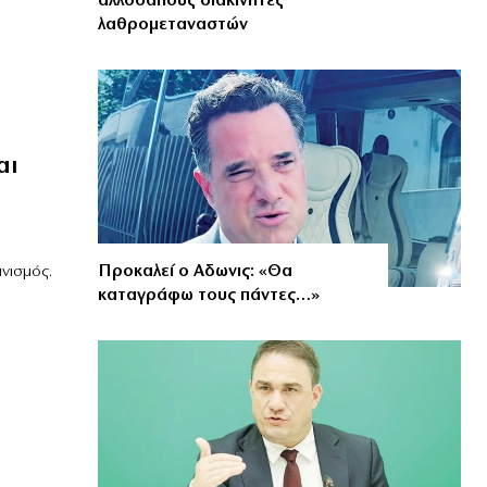
αλλοδαπούς διακινητές
λαθρομεταναστών
αι
Προκαλεί ο Αδωνις: «Θα
νισμός.
καταγράφω τους πάντες…»