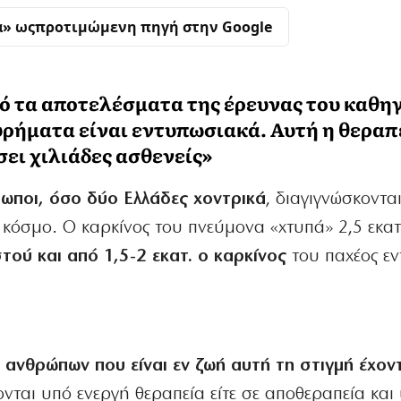
α» ως
προτιμώμενη πηγή στην Google
ό τα αποτελέσματα της έρευνας του καθη
υρήματα είναι εντυπωσιακά. Αυτή η θεραπ
ει χιλιάδες ασθενείς»
ωποι, όσο δύο Ελλάδες χοντρικά
, διαγιγνώσκοντα
 κόσμο. Ο καρκίνος του πνεύμονα «χτυπά» 2,5 εκατ.
ού και από 1,5-2 εκατ. ο καρκίνος
του παχέος εν
 ανθρώπων που είναι εν ζωή αυτή τη στιγμή έχον
ονται υπό ενεργή θεραπεία είτε σε αποθεραπεία και