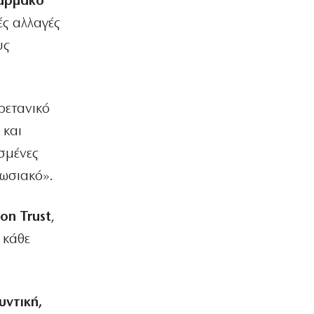
φάρμακο
ς αλλαγές
υς
ρετανικό
 και
σμένες
πωσιακό».
on Trust
,
 κάθε
υντική,