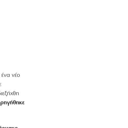
 ένα νέο
ε
διεξήχθη
ορηγήθηκε