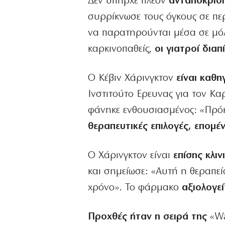
Δεν υπήρχε πλέον
ανταπόκριση
συρρίκνωσε τους όγκους σε πε
να παρατηρούνται μέσα σε μόλ
καρκινοπαθείς,
οι γιατροί διαπ
Ο Κέβιν Χάρινγκτον
είναι καθη
Ινστιτούτο Ερευνας για τον Καρ
φάνηκε ενθουσιασμένος: «Πρόκε
θεραπευτικές επιλογές, επομέ
Ο Χάρινγκτον είναι
επίσης κλιν
και σημείωσε: «Αυτή η θεραπεί
χρόνο». Το φάρμακο
αξιολογεί
Προχθές ήταν η σειρά της
«Wa