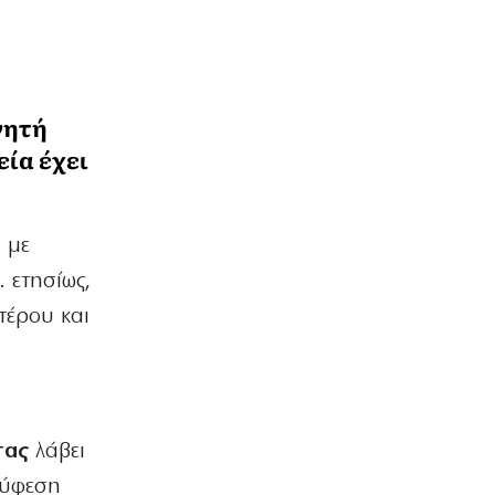
γητή
εία έχει
ι με
 ετησίως,
τέρου και
τας
λάβει
 ύφεση