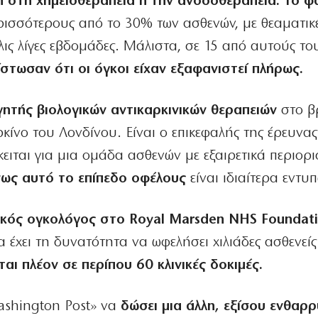
 στη χημειοθεραπεία ή την ανοσοθεραπεία. Το 
ρισσότερους από το 30% των ασθενών, με θεαματικέ
ις λίγες εβδομάδες. Μάλιστα, σε 15 από αυτούς το
ίστωσαν ότι οι όγκοι είχαν εξαφανιστεί πλήρως.
γητής βιολογικών αντικαρκινικών θεραπειών
στο β
κίνο του Λονδίνου. Είναι ο επικεφαλής της έρευνας
ιται για μια ομάδα ασθενών με εξαιρετικά περιορι
νως αυτό το επίπεδο οφέλους
είναι ιδιαίτερα εντυ
ικός ογκολόγος στο Royal Marsden NHS Foundati
α έχει τη δυνατότητα να ωφελήσει χιλιάδες ασθενείς
ται πλέον σε περίπου 60 κλινικές δοκιμές.
shington Post» να
δώσει μια άλλη, εξίσου ενθαρρ