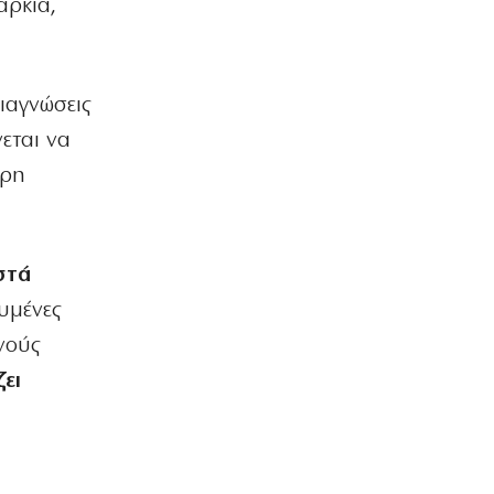
αρκία,
ιαγνώσεις
εται να
ιρη
στά
υμένες
νούς
ει