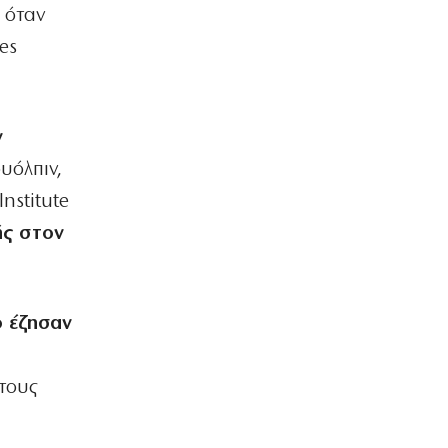
 όταν
es
ν
υόλπιν,
nstitute
ής στον
ο έζησαν
τους