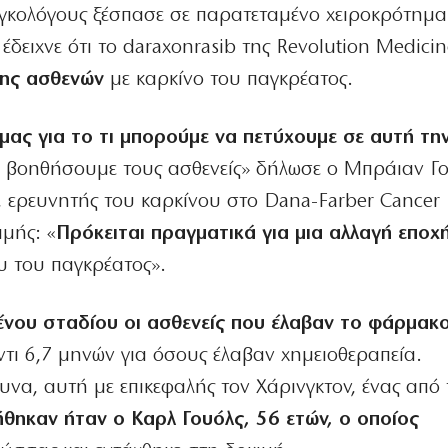
γκολόγους ξέσπασε σε παρατεταμένο χειροκρότημα
δειχνε ότι το daraxonrasib της Revolution Medicin
σης ασθενών
με καρκίνο του παγκρέατος.
μας για το τι μπορούμε να πετύχουμε σε αυτή τη
 βοηθήσουμε τους ασθενείς» δήλωσε ο Μπράιαν Γο
 ερευνητής του καρκίνου στο Dana-Farber Cancer I
ιμής: «
Πρόκειται πραγματικά για μια αλλαγή εποχ
υ του παγκρέατος».
ου σταδίου οι ασθενείς που έλαβαν το φάρμακ
ντι 6,7 μηνών για όσους έλαβαν χημειοθεραπεία.
να, αυτή με επικεφαλής τον Χάρινγκτον, ένας από 
θηκαν ήταν ο Καρλ Γουόλς, 56 ετών, ο οποίος