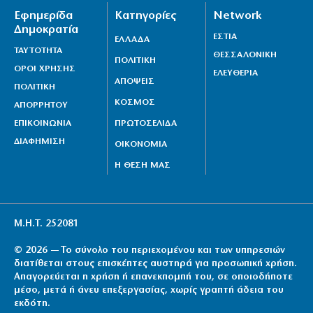
Εφημερίδα
Κατηγορίες
Network
Δημοκρατία
ΕΣΤΙΑ
ΕΛΛΑΔΑ
ΤΑΥΤΟΤΗΤΑ
ΘΕΣΣΑΛΟΝΙΚΗ
ΠΟΛΙΤΙΚΗ
ΟΡΟΙ ΧΡΗΣΗΣ
ΕΛΕΥΘΕΡΙΑ
ΑΠΟΨΕΙΣ
ΠΟΛΙΤΙΚΗ
ΚΟΣΜΟΣ
ΑΠΟΡΡΗΤΟΥ
ΕΠΙΚΟΙΝΩΝΙΑ
ΠΡΩΤΟΣΕΛΙΔΑ
ΔΙΑΦΗΜΙΣΗ
ΟΙΚΟΝΟΜΙΑ
Η ΘΕΣΗ ΜΑΣ
Μ.Η.Τ. 252081
© 2026 — Το σύνολο του περιεχομένου και των υπηρεσιών
διατίθεται στους επισκέπτες αυστηρά για προσωπική χρήση.
Απαγορεύεται η χρήση ή επανεκπομπή του, σε οποιοδήποτε
μέσο, μετά ή άνευ επεξεργασίας, χωρίς γραπτή άδεια του
εκδότη.