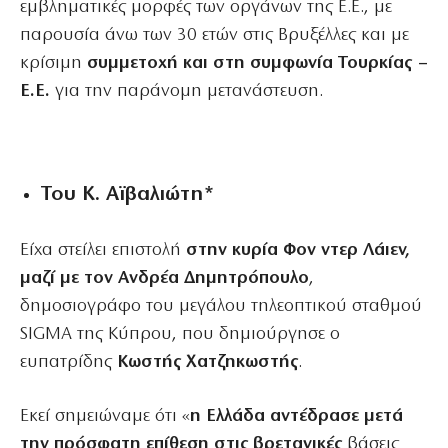
εμβληματικές μορφές των οργάνων της Ε.Ε., με
παρουσία άνω των 30 ετών στις Βρυξέλλες και με
κρίσιμη
συμμετοχή και στη συμφωνία Τουρκίας –
Ε.Ε.
για την παράνομη μετανάστευση.
Του Κ. Αϊβαλιώτη*
Είχα στείλει επιστολή
στην κυρία Φον ντερ Λάιεν,
μαζί με τον Ανδρέα Δημητρόπουλο
,
δημοσιογράφο του μεγάλου τηλεοπτικού σταθμού
SIGMA της Κύπρου, που δημιούργησε ο
ευπατρίδης
Κωστής Χατζηκωστής
.
Εκεί σημειώναμε ότι «
η Ελλάδα αντέδρασε μετά
την πρόσφατη επίθεση στις βρετανικές
βάσεις