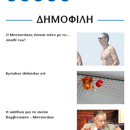
ΔΗΜΟΦΙΛΗ
Ο Μητσοτάκης έπιασε πάτο με το…
σπαθί του!
Kyriakos delendus est
Η αλήθεια για τη σχέση
Βαρβιτσιώτη – Μητσοτάκη