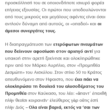
προσκόλλησή του σε οποιονδήποτε ισχυρό φορέα
επίγειας εξουσίας. Οι πρώτοι που υποδουλώνονται
από τους μικρούς και μεγάλους αφέντες είναι όσοι
αντλούν δύναμη από αυτούς, οι «οπαδοί» και
οι
άμεσοι συνεργάτες τους.
Η διαπραγμάτευση των
ετερόφωτων πνευμάτων
που δείχνουν αφοσίωση στον αρχηγό αντί
για
υπακοή στην αρετή ξεκίνησε και ολοκληρώθηκε
πριν από τον Μάρκο Αυρήλιο, στον «Προμηθέα
Δεσμώτη» του Αισχύλου. Στον στίχο 50 το Κράτος
απευθυνόμενο στον Ηφαιστο, που
έχει πάει να
ολοκληρώσει τη δουλειά του αλυσοδέματος του
Προμηθέα
στον Καύκασο, του λέει: «ἅπαντ᾽ ἐπαχθῆ
πλὴν θεοῖσι κοιρανεῖν· ἐλεύθερος γὰρ οὔτις ἐστὶ
πλὴν Διός
– Oλα είναι βαριά, εκτός να ‘σαι των