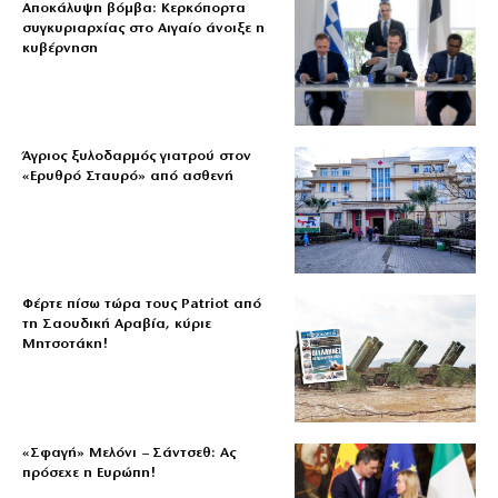
Αποκάλυψη βόμβα: Κερκόπορτα
συγκυριαρχίας στο Αιγαίο άνοιξε η
κυβέρνηση
Άγριος ξυλοδαρμός γιατρού στον
«Ερυθρό Σταυρό» από ασθενή
Φέρτε πίσω τώρα τους Patriot από
τη Σαουδική Αραβία, κύριε
Μητσοτάκη!
«Σφαγή» Μελόνι – Σάντσεθ: Ας
πρόσεχε η Ευρώπη!