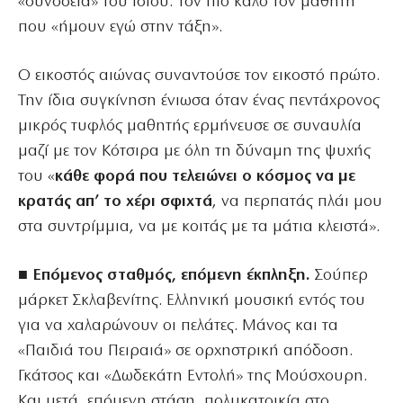
«συνοδεία» του ιδίου: Τον πιο καλό τον μαθητή
που «ήμουν εγώ στην τάξη».
Ο εικοστός αιώνας συναντούσε τον εικοστό πρώτο.
Την ίδια συγκίνηση ένιωσα όταν ένας πεντάχρονος
μικρός τυφλός μαθητής ερμήνευσε σε συναυλία
μαζί με τον Κότσιρα με όλη τη δύναμη της ψυχής
του «
κάθε φορά που τελειώνει ο κόσμος να με
κρατάς απ’ το χέρι σφιχτά
, να περπατάς πλάι μου
στα συντρίμμια, να με κοιτάς με τα μάτια κλειστά».
■ Επόμενος σταθμός, επόμενη έκπληξη.
Σούπερ
μάρκετ Σκλαβενίτης. Ελληνική μουσική εντός του
για να χαλαρώνουν οι πελάτες. Μάνος και τα
«Παιδιά του Πειραιά» σε ορχηστρική απόδοση.
Γκάτσος και «Δωδεκάτη Εντολή» της Μούσχουρη.
Και μετά, επόμενη στάση, πολυκατοικία στο