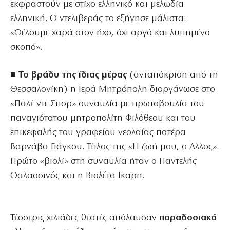
εκφραστούν με στίχο ελληνικό και μελωδία
ελληνική. Ο ντελιβεράς το εξήγησε μάλιστα:
«Θέλουμε χαρά στον ήχο, όχι αργό και λυπημένο
σκοπό».
■ Το βράδυ της ίδιας μέρας
(ανταπόκριση από τη
Θεσσαλονίκη) η Ιερά Μητρόπολη διοργάνωσε στο
«Παλέ ντε Σπορ» συναυλία με πρωτοβουλία του
παναγιότατου μητροπολίτη Φιλόθεου και του
επικεφαλής του γραφείου νεολαίας πατέρα
Βαρνάβα Γιάγκου. Τίτλος της «Η ζωή μου, ο Αλλος».
Πρώτο «βιολί» στη συναυλία ήταν ο Παντελής
Θαλασσινός και η Βιολέτα Ικαρη.
Τέσσερις χιλιάδες θεατές απόλαυσαν
παραδοσιακά