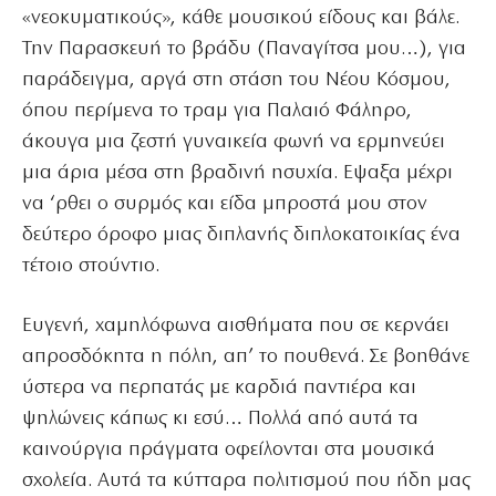
«νεοκυματικούς», κάθε μουσικού είδους και βάλε.
Την Παρασκευή το βράδυ (Παναγίτσα μου…), για
παράδειγμα, αργά στη στάση του Νέου Κόσμου,
όπου περίμενα το τραμ για Παλαιό Φάληρο,
άκουγα μια ζεστή γυναικεία φωνή να ερμηνεύει
μια άρια μέσα στη βραδινή ησυχία. Εψαξα μέχρι
να ‘ρθει ο συρμός και είδα μπροστά μου στον
δεύτερο όροφο μιας διπλανής διπλοκατοικίας ένα
τέτοιο στούντιο.
Ευγενή, χαμηλόφωνα αισθήματα που σε κερνάει
απροσδόκητα η πόλη, απ’ το πουθενά. Σε βοηθάνε
ύστερα να περπατάς με καρδιά παντιέρα και
ψηλώνεις κάπως κι εσύ… Πολλά από αυτά τα
καινούργια πράγματα οφείλονται στα μουσικά
σχολεία. Αυτά τα κύτταρα πολιτισμού που ήδη μας