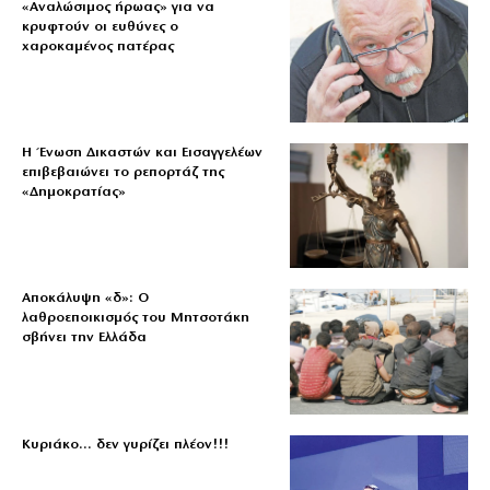
«Aναλώσιμος ήρωας» για να
κρυφτούν οι ευθύνες ο
χαροκαμένος πατέρας
Η Ένωση Δικαστών και Εισαγγελέων
επιβεβαιώνει το ρεπορτάζ της
«Δημοκρατίας»
Αποκάλυψη «δ»: Ο
λαθροεποικισμός του Μητσοτάκη
σβήνει την Ελλάδα
Κυριάκο… δεν γυρίζει πλέον!!!