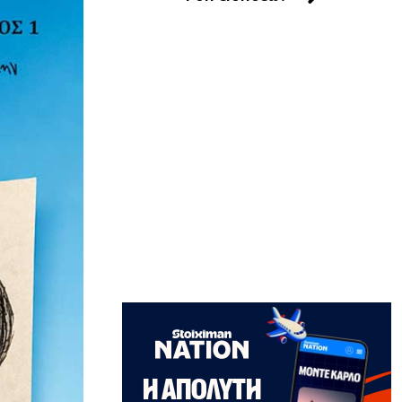
ΑΘΛΗΤΙΚΑ
Ολυμπιακός: Έγινε «ερυθρολεύκος» ο
γιος του Ζιοβάνι
7|08|2026 | 22:10
ΕΛΛΑΔΑ
Μαρούσι: Συνελήφθη 35χρονος με
ναρκωτικά σε προαύλιο σχολείου
7|08|2026 | 21:50
ΟΙΚΟΝΟΜΙΑ
«Χαστούκι» ΟΟΣΑ στην κυβέρνηση:
Τελευταία η Ελλάδα στο εισόδημα
7|08|2026 | 21:40
ΕΛΛΑΔΑ
Πάνω από 1.500 έλεγχοι σε 300
παραλίες – Χαλκιδική: Ρεκόρ
αυθαιρεσιών!
7|08|2026 | 21:40