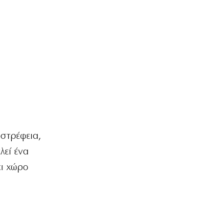
7|08|2026 | 20:30
ΕΛΛΑΔΑ
Μετρό Θεσσαλονίκης: Στις ράγες τα
δοκιμαστικά δρομολόγια προς
Καλαμαριά
7|08|2026 | 20:20
ΕΛΛΑΔΑ
«Τσουχτερό» πρόστιμο σε ψήστες
γουρουνοπούλας στον Πύργο
7|08|2026 | 20:15
ωστρέφεια,
ΠΟΛΙΤΙΚΗ
Στη Θεσσαλονίκη για τη ΔΕΘ ο
λεί ένα
Τσίπρας
ει χώρο
7|08|2026 | 20:10
Ακίς
Ολο και λιγότερους ενδιαφέρει η
πολιτική