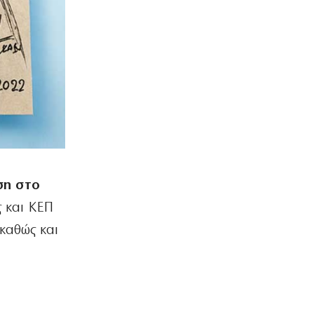
Ο κοριός
… Όταν ο μητσοτακισμός παρέδωσε
την Ελλάδα στους Τούρκους
7|08|2026 | 21:00
ΕΛΛΑΔΑ
Πυρκαγιά στην Αχλαδιά Σητείας
7|08|2026 | 20:55
ΑΘΛΗΤΙΚΑ
Άρσεναλ: Προκαλεί… αμόκ ο Τζόλης
(βίντεο)
ση στο
7|08|2026 | 20:50
ς και ΚΕΠ
ΕΛΛΑΔΑ
καθώς και
Ο αρχηγός πρέπει να είναι μόνον ένας
7|08|2026 | 20:40
ΠΑΡΑΠΟΛΙΤΙΚΑ
Θερινά δρομολόγια και καλοκαιρινή
ταλαιπωρία