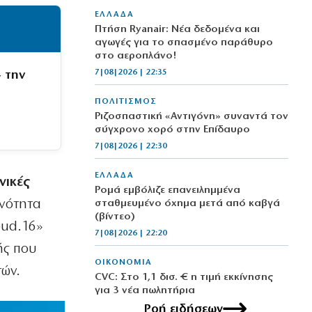
ΕΛΛΑΔΑ
Πτήση Ryanair: Νέα δεδομένα και
αγωγές για το σπασμένο παράθυρο
στο αεροπλάνο!
7|08|2026 | 22:35
 την
ΠΟΛΙΤΙΣΜΟΣ
Ριζοσπαστική «Αντιγόνη» συναντά τον
σύγχρονο χορό στην Επίδαυρο
7|08|2026 | 22:30
ΕΛΛΑΔΑ
νικές
Ρομά εμβόλιζε επανειλημμένα
ινότητα
σταθμευμένο όχημα μετά από καβγά
(βίντεο)
oud.16»
7|08|2026 | 22:20
ς που
ΟΙΚΟΝΟΜΙΑ
τών.
CVC: Στο 1,1 δισ. € η τιμή εκκίνησης
για 3 νέα πωλητήρια
7|08|2026 | 22:15
Ροή ειδήσεων