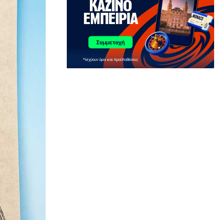
ΠΑΡΑΠΟΛΙΤΙΚΑ
Μεταναστευτικό, φωτιές και
κυβερνητική διαχείριση
7|08|2026 | 21:30
ΕΛΛΑΔΑ
Χανιά: Αναστέλλονται τα τακτικά
ραντεβού αγγειοχειρουργού λόγω
κλοπής
7|08|2026 | 21:20
ΕΛΛΑΔΑ
Εμφύλιος στις λαϊκές αγορές
7|08|2026 | 21:10
ΗΡΕΜΟΛΟΓΙΟ
Ασύστολο… πρωθυπουργικό δούλεμα
πάνω στις στάχτες της Αττικής
7|08|2026 | 21:00