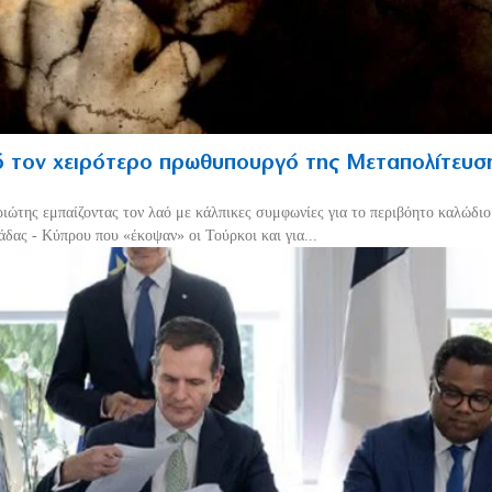
 τον χειρότερο πρωθυπουργό της Μεταπολίτευσ
ριώτης εμπαίζοντας τον λαό με κάλπικες συμφωνίες για το περιβόητο καλώδι
δας - Κύπρου που «έκοψαν» οι Τούρκοι και για...