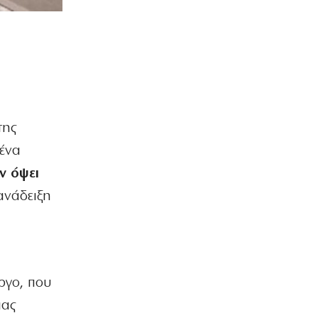
της
 ένα
ν όψει
ανάδειξη
έργο, που
ιας