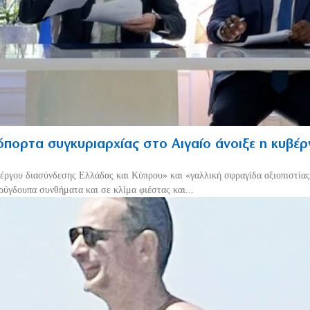
πορτα συγκυριαρχίας στο Αιγαίο άνοιξε η κυβέ
έργου διασύνδεσης Ελλάδας και Κύπρου» και «γαλλική σφραγίδα αξιοπιστίας
ρύγδουπα συνθήματα και σε κλίμα φιέστας και...