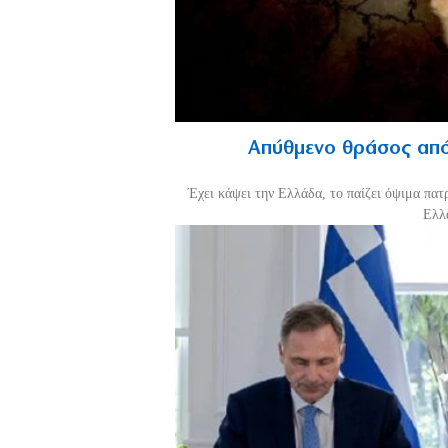
Απύθμενο θράσος από
Έχει κάψει την Ελλάδα, το παίζει όψιμα πατ
Ελλά