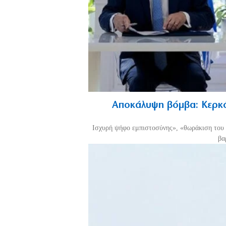
Αποκάλυψη βόμβα: Κερκό
Ισχυρή ψήφο εμπιστοσύνης», «θωράκιση του 
βα