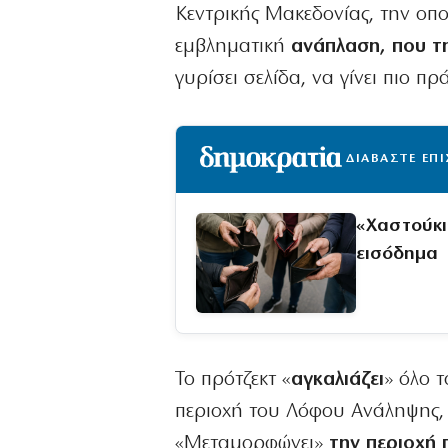
Κεντρικής Μακεδονίας, την οπ
εμβληματική
ανάπλαση, που τη
γυρίσει σελίδα, να γίνει πιο πρ
ΔΙΑΒΑΣΤΕ ΕΠ
«Χαστούκι
εισόδημα
Το πρότζεκτ «
αγκαλιάζει
» όλο 
περιοχή του Λόφου Ανάληψης, ό
«Μεταμορφώνει»
την περιοχή 