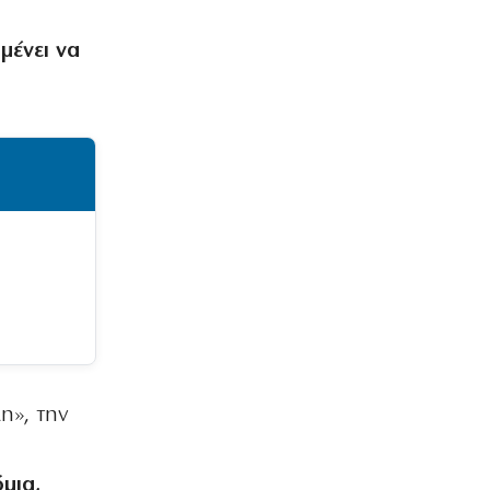
μένει να
η», την
μια,