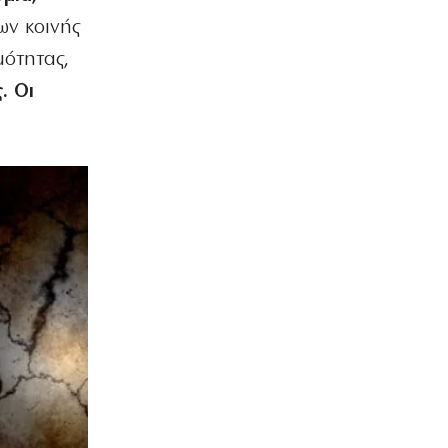
ων κοινής
μότητας,
. Οι