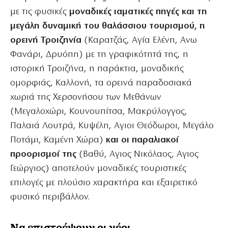
με τις φυσικές
μοναδικές ιαματικές πηγές και τη
μεγάλη δυναμική του θαλάσσιου τουρισμού, η
ορεινή Τροιζηνία
(Καρατζάς, Αγία Ελένη, Ανω
Φανάρι, Δρυόπη) με τη γραφικότητά της, η
ιστορική Τροιζήνα, η παράκτια, μοναδικής
ομορφιάς, Καλλονή, τα ορεινά παραδοσιακά
χωριά της Χερσονήσου των Μεθάνων
(Μεγαλοχώρι, Κουνουπίτσα, Μακρύλογγος,
Παλαιά Λουτρά, Κυψέλη, Αγιοι Θεόδωροι, Μεγάλο
Ποτάμι, Καμένη Χώρα)
και οι παραλιακοί
προορισμοί της
(Βαθύ, Αγιος Νικόλαος, Αγιος
Γεώργιος) αποτελούν μοναδικές τουριστικές
επιλογές με πλούσιο χαρακτήρα και εξαιρετικό
φυσικό περιβάλλον.
Να επιστρέψουν οι νέοι