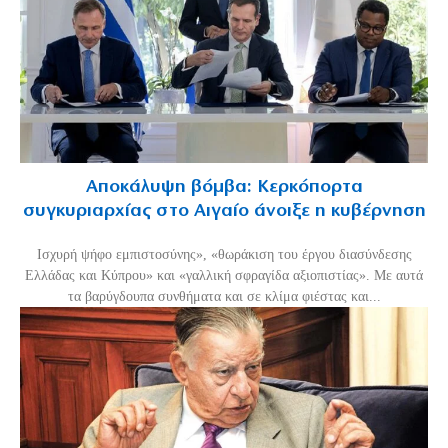
Αποκάλυψη βόμβα: Κερκόπορτα
συγκυριαρχίας στο Αιγαίο άνοιξε η κυβέρνηση
Ισχυρή ψήφο εμπιστοσύνης», «θωράκιση του έργου διασύνδεσης
Ελλάδας και Κύπρου» και «γαλλική σφραγίδα αξιοπιστίας». Με αυτά
τα βαρύγδουπα συνθήματα και σε κλίμα φιέστας και...