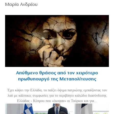
Μαρία Ανδρέου
Απύθμενο θράσος από τον χειρότερο
πρωθυπουργό της Μεταπολίτευσης
Έχει κάψει την Ελλάδα, το παίζει όψιμα πατριώτης εμπαίζοντας τον
λαό με κάλπικες συμφωνίες για το περιβόητο καλώδιο διασύνδεσης
Ελλάδας - Κύπρου που «έκοψαν» οι Τούρκοι και για...