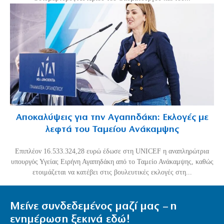
Αποκαλύψεις για την Αγαπηδάκη: Εκλογές με
λεφτά του Ταμείου Ανάκαμψης
Επιπλέον 16.533.324,28 ευρώ έδωσε στη UNICEF η αναπληρώτρια
υπουργός Υγείας Ειρήνη Αγαπηδάκη από το Ταμείο Ανάκαμψης, καθώς
ετοιμάζεται να κατέβει στις βουλευτικές εκλογές στη...
Μείνε συνδεδεμένος μαζί μας – η
ενημέρωση ξεκινά εδώ!